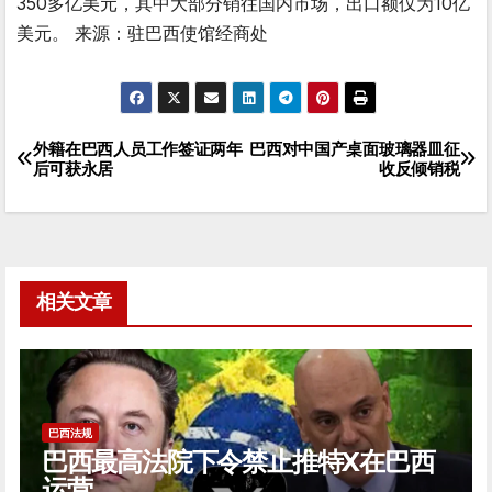
350多亿美元，其中大部分销往国内市场，出口额仅为10亿
美元。 来源：驻巴西使馆经商处
外籍在巴西人员工作签证两年
巴西对中国产桌面玻璃器皿征
文
后可获永居
收反倾销税
章
导
航
相关文章
巴西法规
巴西最高法院下令禁止推特X在巴西
运营