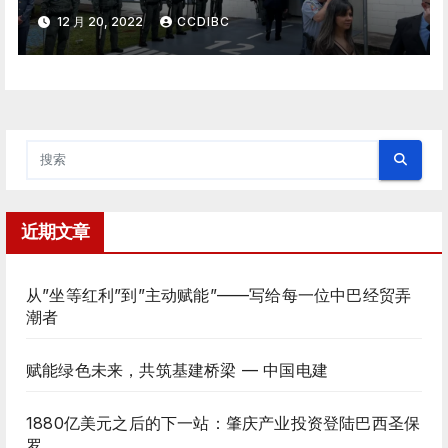
Penacho”奖章
12 月 20, 2022
CCDIBC
近期文章
从”坐等红利”到”主动赋能”——写给每一位中巴经贸弄
潮者
赋能绿色未来，共筑基建桥梁 — 中国电建
1880亿美元之后的下一站：肇庆产业投资登陆巴西圣保
罗