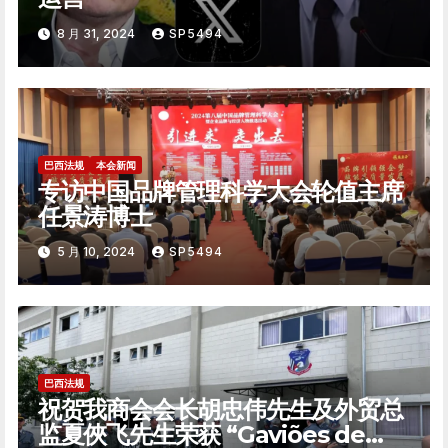
8 月 31, 2024
SP5494
巴西法规
本会新闻
专访中国品牌管理科学大会轮值主席
任景涛博士
5 月 10, 2024
SP5494
巴西法规
祝贺我商会会长胡忠伟先生及外贸总
监夏俠飞先生荣获 “Gaviões de