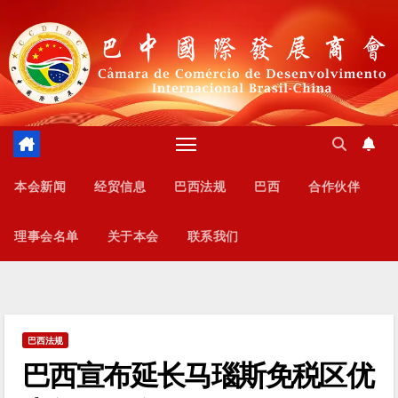
跳
至
内
容
本会新闻
经贸信息
巴西法规
巴西
合作伙伴
理事会名单
关于本会
联系我们
巴西法规
巴西宣布延长马瑙斯免税区优