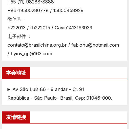
+55 (11) 98288-8888
+86-18500280778 / 15600458929
微信号 ：
h222013 / fh222015 / Gavin1413193933
电子邮件 ：
contato@brasilchina.org.br / fabiohu@hotmail.com
/ hyinv_gp@163.com
本会地址
Av São Luís 86 - 9 andar - Cj. 91
República - São Paulo- Brasil, Cep: 01046-000.
友情链接