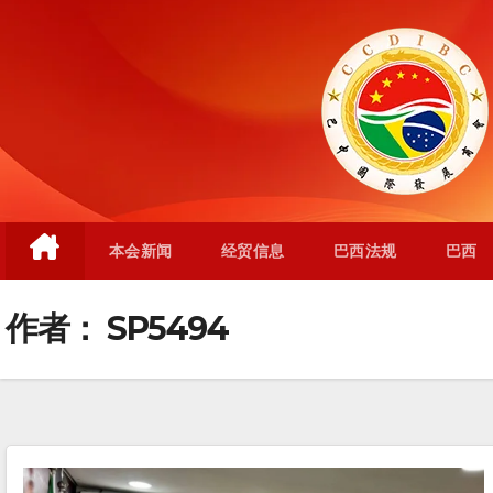
跳
至
内
容
本会新闻
经贸信息
巴西法规
巴西
作者：
SP5494