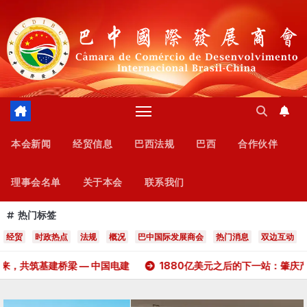
跳
至
内
容
本会新闻
经贸信息
巴西法规
巴西
合作伙伴
理事会名单
关于本会
联系我们
热门标签
经贸
时政热点
法规
概况
巴中国际发展商会
热门消息
双边互动
 — 中国电建
1880亿美元之后的下一站：肇庆产业投资登陆巴西