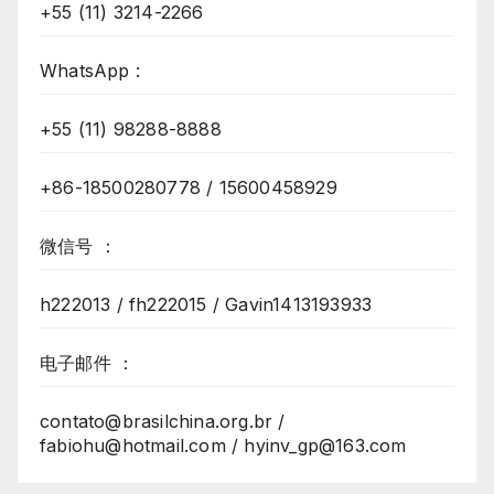
+55 (11) 3214-2266
WhatsApp :
+55 (11) 98288-8888
+86-18500280778 / 15600458929
微信号 ：
h222013 / fh222015 / Gavin1413193933
电子邮件 ：
contato@brasilchina.org.br /
fabiohu@hotmail.com / hyinv_gp@163.com