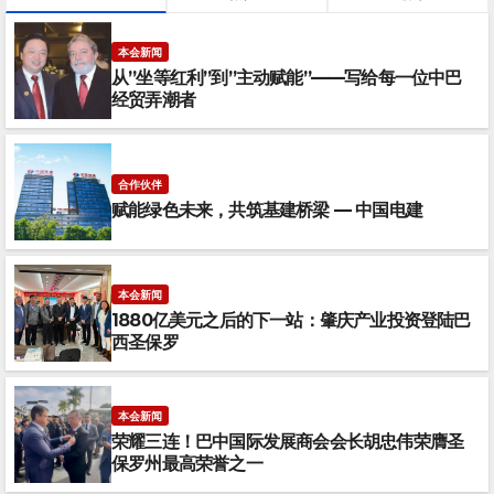
本会新闻
从”坐等红利”到”主动赋能”——写给每一位中巴
经贸弄潮者
合作伙伴
赋能绿色未来，共筑基建桥梁 — 中国电建
本会新闻
1880亿美元之后的下一站：肇庆产业投资登陆巴
西圣保罗
本会新闻
荣耀三连！巴中国际发展商会会长胡忠伟荣膺圣
保罗州最高荣誉之一