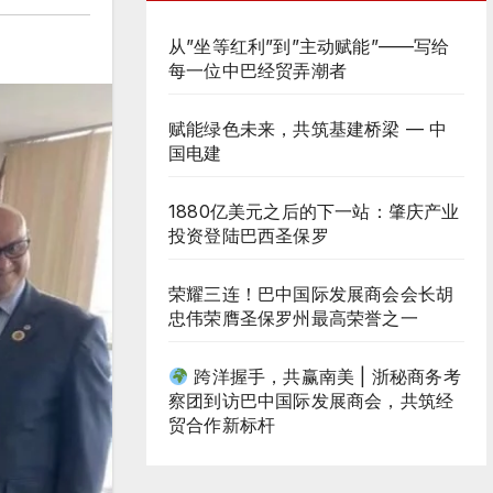
从”坐等红利”到”主动赋能”——写给
每一位中巴经贸弄潮者
赋能绿色未来，共筑基建桥梁 — 中
国电建
1880亿美元之后的下一站：肇庆产业
投资登陆巴西圣保罗
荣耀三连！巴中国际发展商会会长胡
忠伟荣膺圣保罗州最高荣誉之一
跨洋握手，共赢南美 | 浙秘商务考
察团到访巴中国际发展商会，共筑经
贸合作新标杆