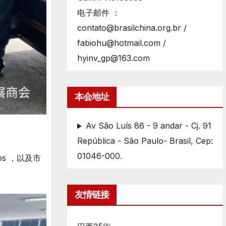
电子邮件 ：
contato@brasilchina.org.br /
fabiohu@hotmail.com /
hyinv_gp@163.com
本会地址
Av São Luís 86 - 9 andar - Cj. 91
República - São Paulo- Brasil, Cep:
01046-000.
os ，以及市
友情链接