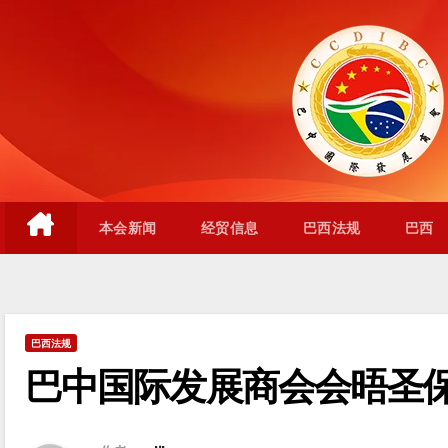
跳
至
内
容
本会新闻
经贸信息
巴西法规
巴西
巴西法规
巴中国际发展商会会晤圣