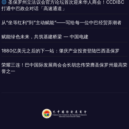
圣保罗州立法议会官方论坛首次迎来华人商会！CCDIBC
打通中巴政企对话「高速通道」
从”坐等红利”到”主动赋能”——写给每一位中巴经贸弄潮者
赋能绿色未来，共筑基建桥梁 — 中国电建
1880亿美元之后的下一站：肇庆产业投资登陆巴西圣保罗
荣耀三连！巴中国际发展商会会长胡忠伟荣膺圣保罗州最高荣
誉之一