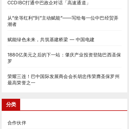
CCDIBC打通中巴政企对话「高速通道」
从”坐等红利”到”主动赋能”——写给每一位中巴经贸弄
潮者
赋能绿色未来，共筑基建桥梁 — 中国电建
1880亿美元之后的下一站：肇庆产业投资登陆巴西圣保
罗
荣耀三连！巴中国际发展商会会长胡忠伟荣膺圣保罗州
最高荣誉之一
分类
合作伙伴