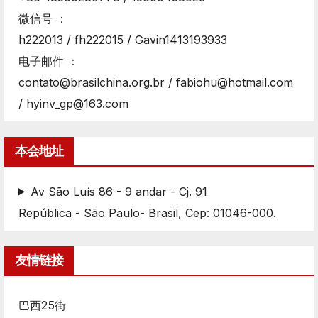
微信号 ：
h222013 / fh222015 / Gavin1413193933
电子邮件 ：
contato@brasilchina.org.br / fabiohu@hotmail.com
/ hyinv_gp@163.com
本会地址
Av São Luís 86 - 9 andar - Cj. 91
República - São Paulo- Brasil, Cep: 01046-000.
友情链接
巴西25街