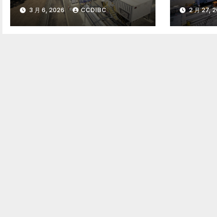
巴西第
巴西，竞逐南美能源转型
3 月 6, 2026
CCDIBC
2 月 27, 
州
新极点