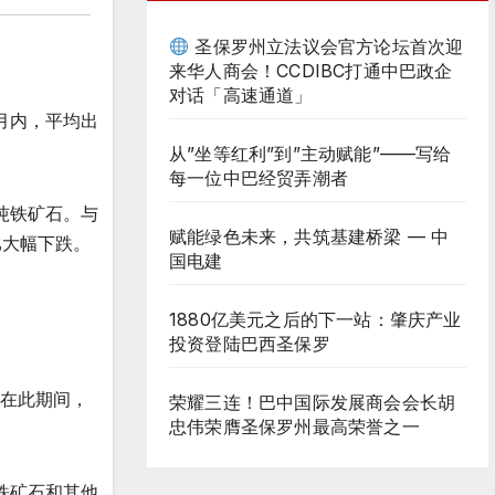
圣保罗州立法议会官方论坛首次迎
来华人商会！CCDIBC打通中巴政企
对话「高速通道」
月内，平均出
从”坐等红利”到”主动赋能”——写给
每一位中巴经贸弄潮者
公吨铁矿石。与
赋能绿色未来，共筑基建桥梁 — 中
比大幅下跌。
国电建
1880亿美元之后的下一站：肇庆产业
投资登陆巴西圣保罗
。在此期间，
荣耀三连！巴中国际发展商会会长胡
忠伟荣膺圣保罗州最高荣誉之一
，铁矿石和其他