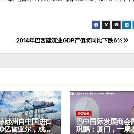
2014年巴西建筑业GDP产值将同比下跌6%
经贸信息
琳娜州自中国进口
巴中国际发展商会
00亿雷亚尔，成为
巩鹏：厦门，一扇