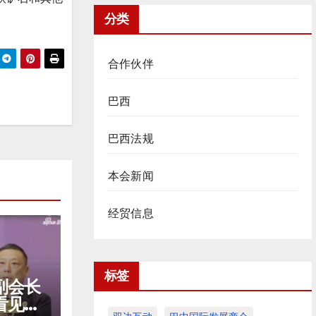
分类
合作伙伴
巴西
巴西法规
本会新闻
经贸信息
标签
副会长
看见中