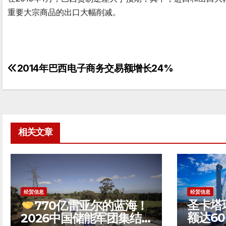
重要大宗商品的出口大幅削减。
2014年巴西电子商务交易额增长24%
文
章
导
航
相关文章
经贸信息
经贸信息
圣卡塔
770亿雷亚尔的蓝海！
额达6
2026中国储能军团集结