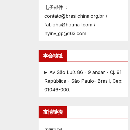
电子邮件 ：
contato@brasilchina.org.br /
fabiohu@hotmail.com /
hyinv_gp@163.com
本会地址
Av São Luís 86 - 9 andar - Cj. 91
República - São Paulo- Brasil, Cep:
01046-000.
友情链接