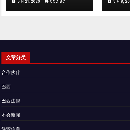
5 月 21, 2026
CCDIBC
5 月 8, 2
迎来新支点
文章分类
合作伙伴
巴西
巴西法规
本会新闻
经贸信息