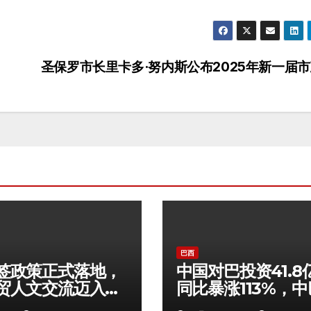
圣保罗市长里卡多·努内斯公布2025年新一届
巴西
签政策正式落地，
中国对巴投资41.8
贸人文交流迈入黄
同比暴涨113%，
新阶段
开启黄金时代