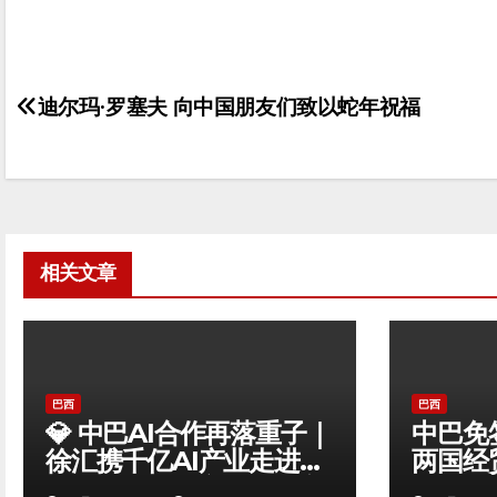
迪尔玛·罗塞夫 向中国朋友们致以蛇年祝福
文
章
导
航
相关文章
巴西
巴西
💎 中巴AI合作再落重子｜
中巴免
徐汇携千亿AI产业走进圣
两国经
保罗，全球南方技术自主
金发展