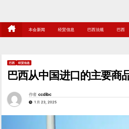
跳
至
内
容
本会新闻
经贸信息
巴西法规
巴西
巴西
经贸信息
巴西从中国进口的主要商
作者
ccdibc
1 月 23, 2025