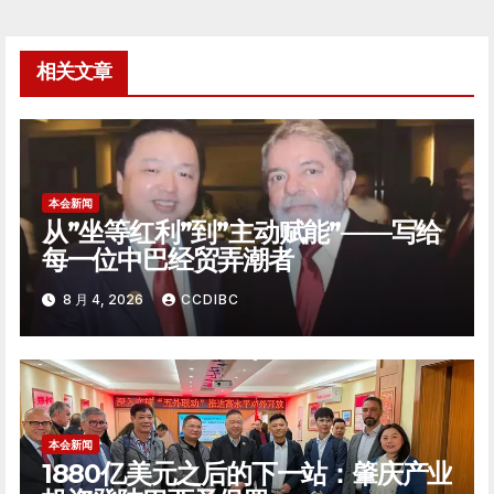
导
航
相关文章
本会新闻
从”坐等红利”到”主动赋能”——写给
每一位中巴经贸弄潮者
8 月 4, 2026
CCDIBC
本会新闻
1880亿美元之后的下一站：肇庆产业