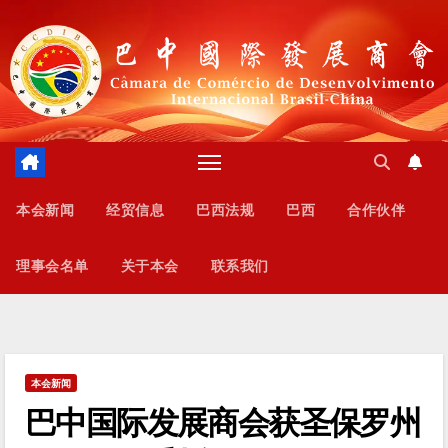
跳
至
内
容
本会新闻
经贸信息
巴西法规
巴西
合作伙伴
理事会名单
关于本会
联系我们
本会新闻
巴中国际发展商会获圣保罗州