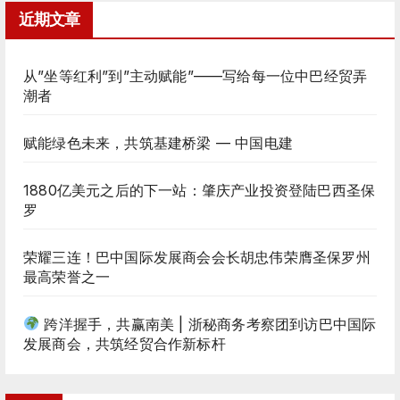
近期文章
从”坐等红利”到”主动赋能”——写给每一位中巴经贸弄
潮者
赋能绿色未来，共筑基建桥梁 — 中国电建
1880亿美元之后的下一站：肇庆产业投资登陆巴西圣保
罗
荣耀三连！巴中国际发展商会会长胡忠伟荣膺圣保罗州
最高荣誉之一
跨洋握手，共赢南美 | 浙秘商务考察团到访巴中国际
发展商会，共筑经贸合作新标杆