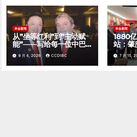
本会新闻
本会新闻
从”坐等红利”到”主动赋
188
能”——写给每一位中巴
站：肇
经贸弄潮者
西圣保
8 月 4, 2026
CCDIBC
7 月 15, 