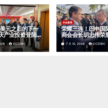
本会新闻
0亿美元之后的下一
荣耀三连！巴中国
庆产业投资登陆巴
商会会长胡忠伟荣
罗
罗州最高荣誉之一
2026
CCDIBC
7 月 10, 2026
CCDIBC