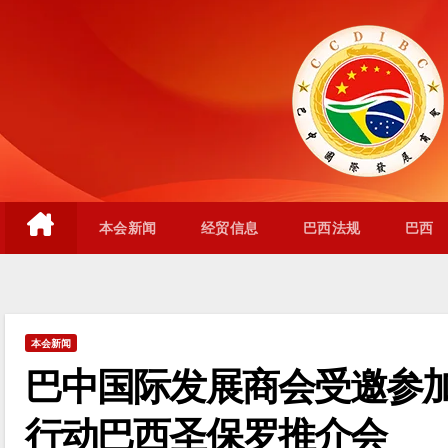
跳
至
内
容
本会新闻
经贸信息
巴西法规
巴西
本会新闻
巴中国际发展商会受邀参加
行动巴西圣保罗推介会