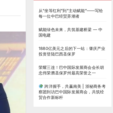
从”坐等红利”到”主动赋能”——写给
每一位中巴经贸弄潮者
赋能绿色未来，共筑基建桥梁 — 中
国电建
1880亿美元之后的下一站：肇庆产业
投资登陆巴西圣保罗
荣耀三连！巴中国际发展商会会长胡
忠伟荣膺圣保罗州最高荣誉之一
跨洋握手，共赢南美 | 浙秘商务考
察团到访巴中国际发展商会，共筑经
贸合作新标杆