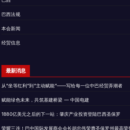
巴西
巴西法规
本会新闻
经贸信息
最新消息
从”坐等红利”到”主动赋能”——写给每一位中巴经贸弄潮者
赋能绿色未来，共筑基建桥梁 — 中国电建
1880亿美元之后的下一站：肇庆产业投资登陆巴西圣保罗
荣耀三连！巴中国际发展商会会长胡忠伟荣膺圣保罗州最高荣