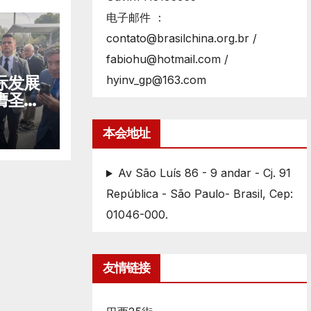
电子邮件 ：
contato@brasilchina.org.br /
fabiohu@hotmail.com /
际发展
hyinv_gp@163.com
膺圣保
本会地址
Av São Luís 86 - 9 andar - Cj. 91
República - São Paulo- Brasil, Cep:
01046-000.
友情链接