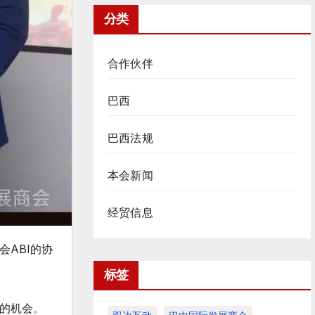
分类
合作伙伴
巴西
巴西法规
本会新闻
经贸信息
会ABI的协
标签
的机会。