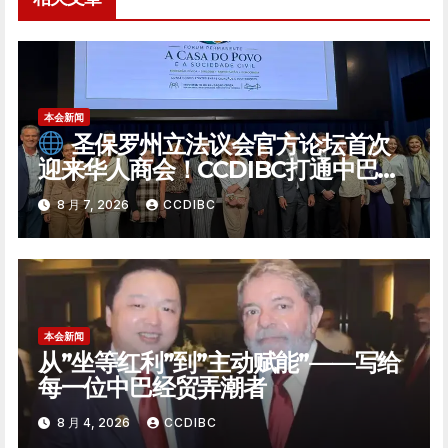
本会新闻
圣保罗州立法议会官方论坛首次
迎来华人商会！CCDIBC打通中巴政
企对话「高速通道」
8 月 7, 2026
CCDIBC
本会新闻
从”坐等红利”到”主动赋能”——写给
每一位中巴经贸弄潮者
8 月 4, 2026
CCDIBC