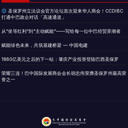
圣保罗州立法议会官方论坛首次迎来华人商会！CCDIBC
打通中巴政企对话「高速通道」
从”坐等红利”到”主动赋能”——写给每一位中巴经贸弄潮者
赋能绿色未来，共筑基建桥梁 — 中国电建
1880亿美元之后的下一站：肇庆产业投资登陆巴西圣保罗
荣耀三连！巴中国际发展商会会长胡忠伟荣膺圣保罗州最高荣
誉之一