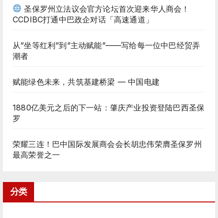
圣保罗州立法议会官方论坛首次迎来华人商会！
CCDIBC打通中巴政企对话「高速通道」
从”坐等红利”到”主动赋能”——写给每一位中巴经贸弄
潮者
赋能绿色未来，共筑基建桥梁 — 中国电建
1880亿美元之后的下一站：肇庆产业投资登陆巴西圣保
罗
荣耀三连！巴中国际发展商会会长胡忠伟荣膺圣保罗州
最高荣誉之一
分类