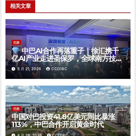
相关文章
巴西
中巴AI合作再落重子｜徐汇携千
亿AI产业走进圣保罗，全球南方技术
自主迎来新支点
5 月 21, 2026
CCDIBC
巴西
中国对巴投资41.8亿美元同比暴涨
113%，中巴合作开启黄金时代
4 月 28, 2026
CCDIBC