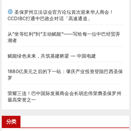
圣保罗州立法议会官方论坛首次迎来华人商会！
CCDIBC打通中巴政企对话「高速通道」
从”坐等红利”到”主动赋能”——写给每一位中巴经贸弄
潮者
赋能绿色未来，共筑基建桥梁 — 中国电建
1880亿美元之后的下一站：肇庆产业投资登陆巴西圣保
罗
荣耀三连！巴中国际发展商会会长胡忠伟荣膺圣保罗州
最高荣誉之一
分类