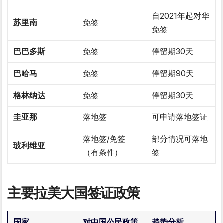
自2021年起对华
苏里南
免签
免签
巴巴多斯
免签
停留期30天
巴哈马
免签
停留期90天
格林纳达
免签
停留期30天
圭亚那
落地签
可申请落地签证
落地签/免签
部分情况可落地
玻利维亚
（有条件）
签
主要拉美大国签证政策
国家
对中国公民政策
趋势分析