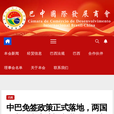
跳
至
内
容
本会新闻
经贸信息
巴西法规
巴西
合作伙伴
理事会名单
关于本会
联系我们
巴西
中巴免签政策正式落地，两国