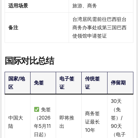
适用场景
旅游、商务
台湾居民需前往巴西驻台
备注
商务办事处或第三国巴西
使领馆申请签证
国际对比总结
国家/地
电子签
传统签
免签
停留期
区
证
证
30天
免签
（免
商务签
中国大
（2026
即将推
签）/
证最长
陆
年5月11
出
90天
10年
日起）
（电子