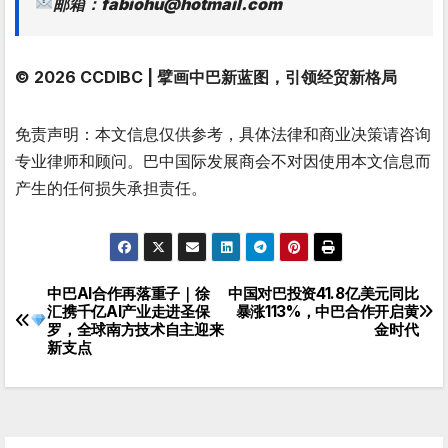
邮箱：fabiohu@hotmail.com
© 2026 CCDIBC | 擘画中巴新蓝图，引领经贸新格局
免责声明：本文信息仅供参考，具体法律和商业决策请咨询
专业律师和顾问。巴中国际发展商会不对因使用本文信息而
产生的任何损失承担责任。
中巴AI合作再落重子｜徐
中国对巴投资41.8亿美元同比
文
汇携千亿AI产业走进圣保
暴涨113%，中巴合作开启黄
罗，全球南方技术自主迎来
金时代
章
新支点
导
航