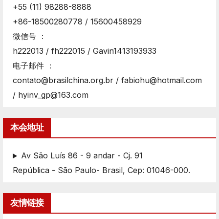
+55 (11) 98288-8888
+86-18500280778 / 15600458929
微信号 ：
h222013 / fh222015 / Gavin1413193933
电子邮件 ：
contato@brasilchina.org.br / fabiohu@hotmail.com
/ hyinv_gp@163.com
本会地址
Av São Luís 86 - 9 andar - Cj. 91
República - São Paulo- Brasil, Cep: 01046-000.
友情链接