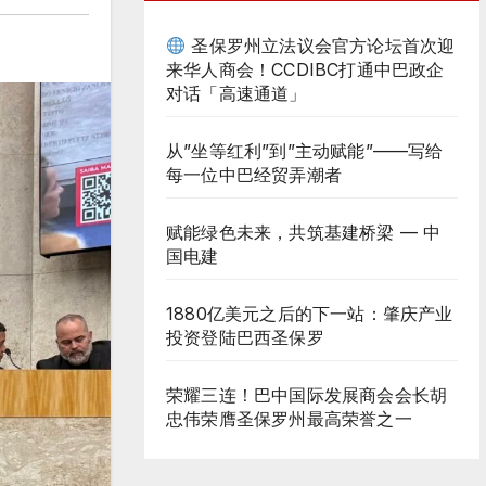
圣保罗州立法议会官方论坛首次迎
来华人商会！CCDIBC打通中巴政企
对话「高速通道」
从”坐等红利”到”主动赋能”——写给
每一位中巴经贸弄潮者
赋能绿色未来，共筑基建桥梁 — 中
国电建
1880亿美元之后的下一站：肇庆产业
投资登陆巴西圣保罗
荣耀三连！巴中国际发展商会会长胡
忠伟荣膺圣保罗州最高荣誉之一