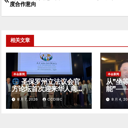
度合作意向
章
导
航
相关文章
本会新闻
本会新闻
从”坐
圣保罗州立法议会官
能”—
方论坛首次迎来华人商
经贸弄
会！CCDIBC打通中巴政
8 月 7, 2026
CCDIBC
8 月 4, 2
企对话「高速通道」