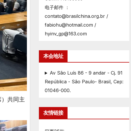
电子邮件 ：
contato@brasilchina.org.br /
fabiohu@hotmail.com /
hyinv_gp@163.com
本会地址
Av São Luís 86 - 9 andar - Cj. 91
República - São Paulo- Brasil, Cep:
01046-000.
主席）共同主
友情链接