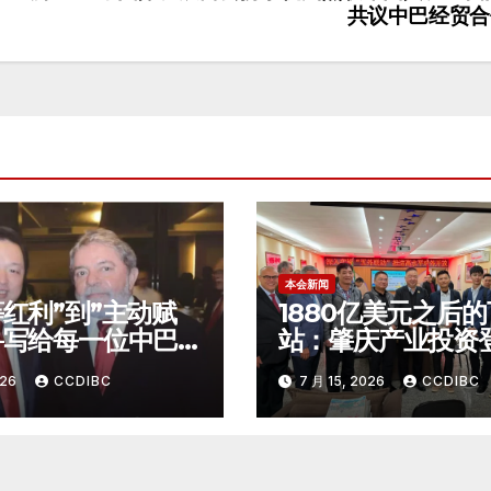
共议中巴经贸合
本会新闻
等红利”到”主动赋
1880亿美元之后
—写给每一位中巴
站：肇庆产业投资
潮者
西圣保罗
026
CCDIBC
7 月 15, 2026
CCDIBC