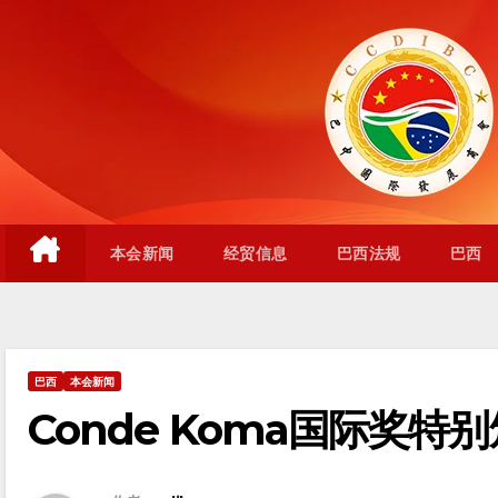
跳
至
内
容
本会新闻
经贸信息
巴西法规
巴西
巴西
本会新闻
Conde Koma国际奖特