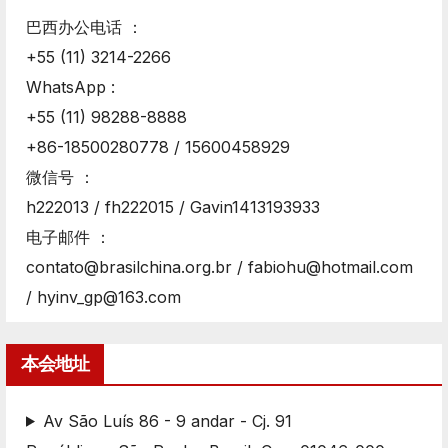
巴西办公电话 ：
+55 (11) 3214-2266
WhatsApp :
+55 (11) 98288-8888
+86-18500280778 / 15600458929
微信号 ：
h222013 / fh222015 / Gavin1413193933
电子邮件 ：
contato@brasilchina.org.br / fabiohu@hotmail.com
/ hyinv_gp@163.com
本会地址
Av São Luís 86 - 9 andar - Cj. 91