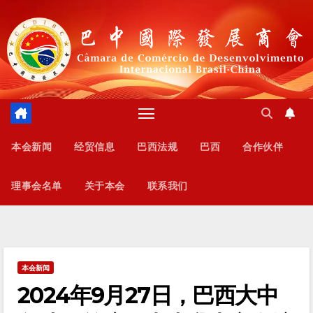
跳
至
内
容
本会新闻
经贸信息
巴西法规
巴西
合作伙伴
理事会名单
关于本会
联系我们
本会新闻
2024年9月27日，巴西大中