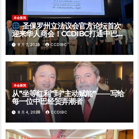
本会新闻
圣保罗州立法议会官方论坛首次
迎来华人商会！CCDIBC打通中巴政
企对话「高速通道」
8 月 7, 2026
CCDIBC
本会新闻
从”坐等红利”到”主动赋能”——写给
每一位中巴经贸弄潮者
8 月 4, 2026
CCDIBC