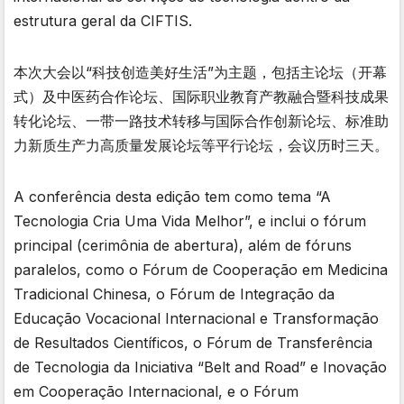
estrutura geral da CIFTIS.
本次大会以“科技创造美好生活”为主题，包括主论坛（开幕
式）及中医药合作论坛、国际职业教育产教融合暨科技成果
转化论坛、一带一路技术转移与国际合作创新论坛、标准助
力新质生产力高质量发展论坛等平行论坛，会议历时三天。
A conferência desta edição tem como tema “A
Tecnologia Cria Uma Vida Melhor”, e inclui o fórum
principal (cerimônia de abertura), além de fóruns
paralelos, como o Fórum de Cooperação em Medicina
Tradicional Chinesa, o Fórum de Integração da
Educação Vocacional Internacional e Transformação
de Resultados Científicos, o Fórum de Transferência
de Tecnologia da Iniciativa “Belt and Road” e Inovação
em Cooperação Internacional, e o Fórum