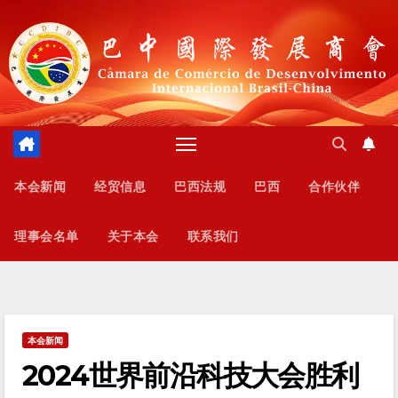
跳
至
内
容
本会新闻
经贸信息
巴西法规
巴西
合作伙伴
理事会名单
关于本会
联系我们
本会新闻
2024世界前沿科技大会胜利