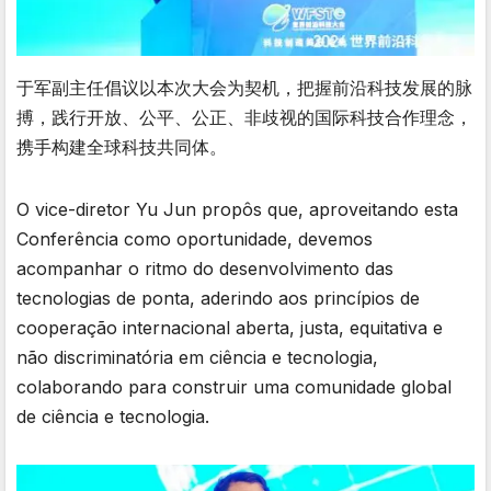
于军副主任倡议以本次大会为契机，把握前沿科技发展的脉
搏，践行开放、公平、公正、非歧视的国际科技合作理念，
携手构建全球科技共同体。
O vice-diretor Yu Jun propôs que, aproveitando esta
Conferência como oportunidade, devemos
acompanhar o ritmo do desenvolvimento das
tecnologias de ponta, aderindo aos princípios de
cooperação internacional aberta, justa, equitativa e
não discriminatória em ciência e tecnologia,
colaborando para construir uma comunidade global
de ciência e tecnologia.