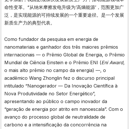
命性变革。“从纳米摩擦发电升级为‘高熵能源’，范围更加广
泛，是实现能源的可持续发展的一个重要途径。是一个发展
新质生产力的典型代表。
Como fundador da pesquisa em energia de
nanomateriais e ganhador dos três maiores prêmios
internacionais — o Prêmio Global de Energia, o Prêmio
Mundial de Ciência Einstein e o Prêmio ENI (
Eni Award
,
o mais alto prêmio no campo da energia) —, o
acadêmico Wang Zhonglin fez o discurso principal
intitulado “Nanogerador — Da Inovação Científica à
Nova Produtividade no Setor Energético”,
apresentando ao público o campo inovador da
“geração de energia por atrito em nanoescala”. Com o
avanço do processo global de neutralidade de
carbono e a intensificação da concorrência na