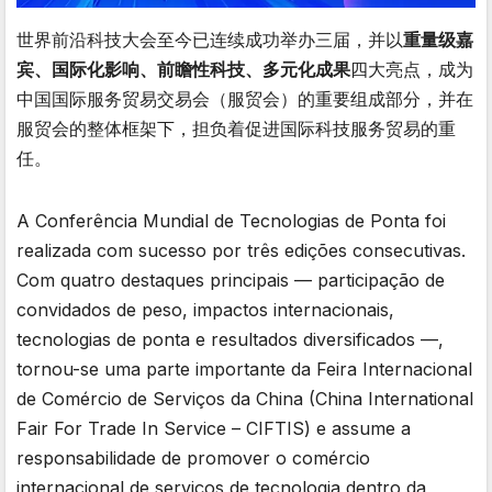
世界前沿科技大会至今已连续成功举办三届，并以
重量级嘉
宾、国际化影响、前瞻性科技、多元化成果
四大亮点，成为
中国国际服务贸易交易会（服贸会）的重要组成部分，并在
服贸会的整体框架下，担负着促进国际科技服务贸易的重
任。
A Conferência Mundial de Tecnologias de Ponta foi
realizada com sucesso por três edições consecutivas.
Com quatro destaques principais — participação de
convidados de peso, impactos internacionais,
tecnologias de ponta e resultados diversificados —,
tornou-se uma parte importante da Feira Internacional
de Comércio de Serviços da China (China International
Fair For Trade In Service – CIFTIS) e assume a
responsabilidade de promover o comércio
internacional de serviços de tecnologia dentro da