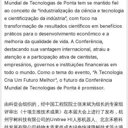
Mundial de Tecnologias de Ponta tem se mantido fiel
ao conceito de “industrialização da ciência e tecnologia
e cientificização da indústria”, com foco na
transformação de resultados científicos em benefícios
práticos para o desenvolvimento econômico e a
melhoria da qualidade de vida. A Conferência,
destacando sua vantagem internacional, atraiu a
atenção e a participação ativa de cientistas,
empresários, governos e instituições financeiras em
todo o mundo. Como o tema do evento, “A Tecnologia
Cria Um Futuro Melhor”, o futuro da Conferência
Mundial de Tecnologias de Ponta é promissor.
由科促会组织的，经中国工程院院士张来斌为组长的专家组
评审出《十项主推技术成果》在本届大会上进行了发布，杭
州宇树科技有限公司的Unitree HI人形机器人、北京禾桥科
技发展有限公司植物木质素低成本绿色快速降解技术等十项