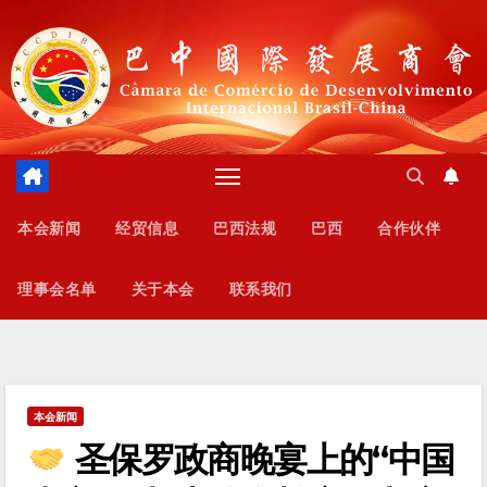
跳
至
内
容
本会新闻
经贸信息
巴西法规
巴西
合作伙伴
理事会名单
关于本会
联系我们
本会新闻
圣保罗政商晚宴上的“中国