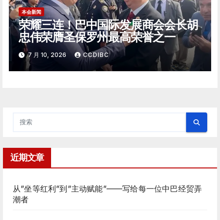
本会新闻
荣耀三连！巴中国际发展商会会长胡
忠伟荣膺圣保罗州最高荣誉之一
7 月 10, 2026
CCDIBC
近期文章
从”坐等红利”到”主动赋能”——写给每一位中巴经贸弄
潮者