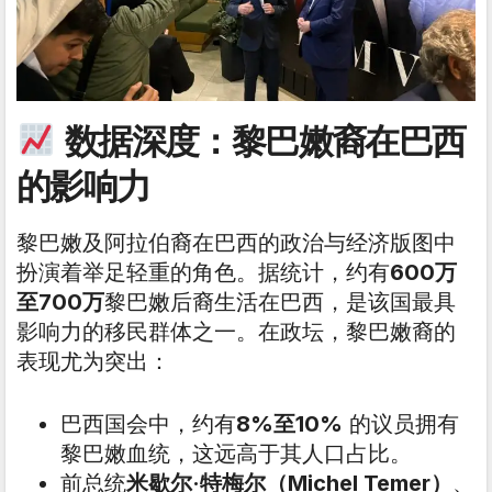
数据深度：黎巴嫩裔在巴西
的影响力
黎巴嫩及阿拉伯裔在巴西的政治与经济版图中
扮演着举足轻重的角色。据统计，约有
600万
至700万
黎巴嫩后裔生活在巴西，是该国最具
影响力的移民群体之一。在政坛，黎巴嫩裔的
表现尤为突出：
巴西国会中，约有
8%至10%
的议员拥有
黎巴嫩血统，这远高于其人口占比。
前总统
米歇尔·特梅尔（Michel Temer）
、