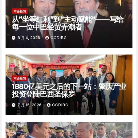
本会新闻
从”坐等红利”到”主动赋能”——写给
每一位中巴经贸弄潮者
8 月 4, 2026
CCDIBC
本会新闻
1880亿美元之后的下一站：肇庆产业
投资登陆巴西圣保罗
7 月 15, 2026
CCDIBC