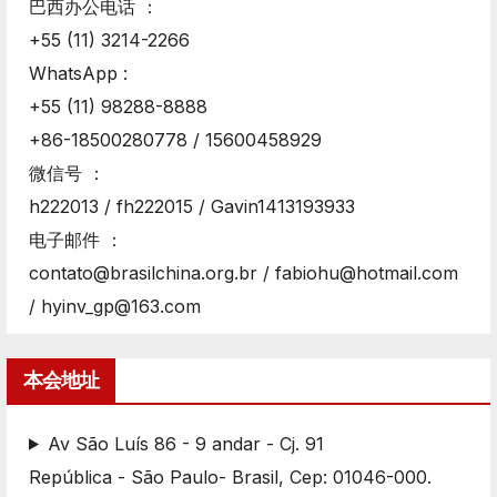
巴西办公电话 ：
+55 (11) 3214-2266
WhatsApp :
+55 (11) 98288-8888
+86-18500280778 / 15600458929
微信号 ：
h222013 / fh222015 / Gavin1413193933
电子邮件 ：
contato@brasilchina.org.br / fabiohu@hotmail.com
/ hyinv_gp@163.com
本会地址
Av São Luís 86 - 9 andar - Cj. 91
República - São Paulo- Brasil, Cep: 01046-000.