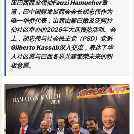
应巴西商业领袖
Fauzi Hamucher
邀
请，巴中国际发展商会会长
胡忠伟
作为
唯一华侨代表，出席由黎巴嫩及泛阿拉
伯社区举办的2026年大选预热活动。会
上，胡忠伟与社会民主党（PSD）党魁
Gilberto Kassab
深入交流，表达了华
人社区愿与巴西各界共建繁荣未来的积
极意愿。