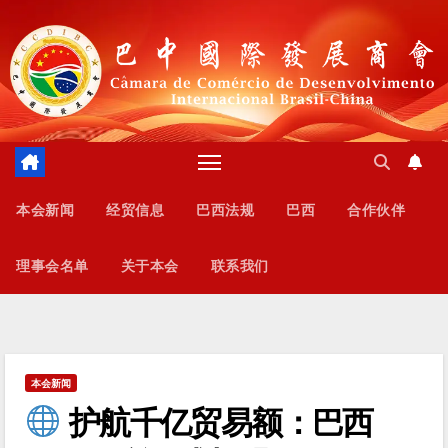
跳
至
内
容
本会新闻
经贸信息
巴西法规
巴西
合作伙伴
理事会名单
关于本会
联系我们
本会新闻
护航千亿贸易额：巴西