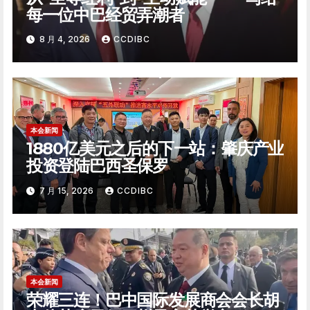
每一位中巴经贸弄潮者
8 月 4, 2026
CCDIBC
本会新闻
1880亿美元之后的下一站：肇庆产业
投资登陆巴西圣保罗
7 月 15, 2026
CCDIBC
本会新闻
荣耀三连！巴中国际发展商会会长胡