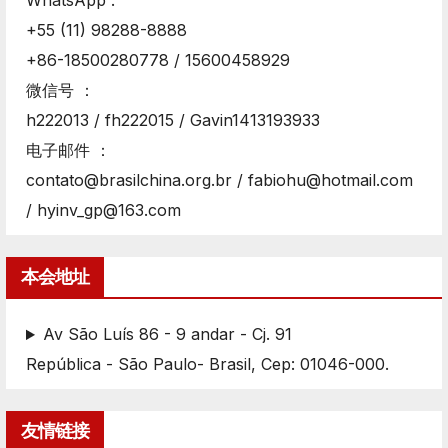
WhatsApp :
+55 (11) 98288-8888
+86-18500280778 / 15600458929
微信号 ：
h222013 / fh222015 / Gavin1413193933
电子邮件 ：
contato@brasilchina.org.br / fabiohu@hotmail.com
/ hyinv_gp@163.com
本会地址
Av São Luís 86 - 9 andar - Cj. 91
República - São Paulo- Brasil, Cep: 01046-000.
友情链接