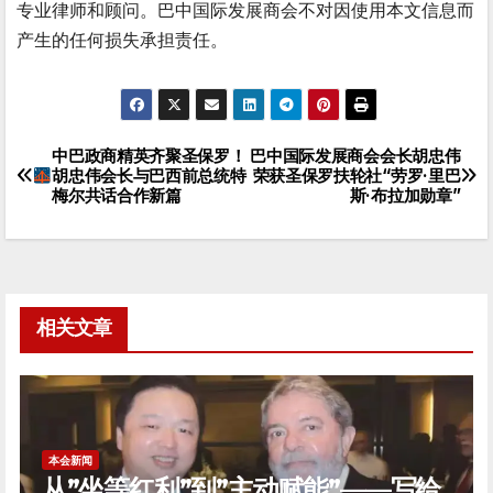
专业律师和顾问。巴中国际发展商会不对因使用本文信息而
产生的任何损失承担责任。
中巴政商精英齐聚圣保罗！
巴中国际发展商会会长胡忠伟
文
胡忠伟会长与巴西前总统特
荣获圣保罗扶轮社“劳罗·里巴
梅尔共话合作新篇
斯·布拉加勋章”
章
导
航
相关文章
本会新闻
从”坐等红利”到”主动赋能”——写给