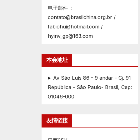
电子邮件 ：
contato@brasilchina.org.br /
fabiohu@hotmail.com /
hyinv_gp@163.com
本会地址
Av São Luís 86 - 9 andar - Cj. 91
República - São Paulo- Brasil, Cep:
01046-000.
友情链接