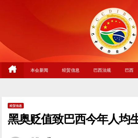
跳
至
内
容
本会新闻
经贸信息
巴西法规
巴西
经贸信息
黑奥贬值致巴西今年人均