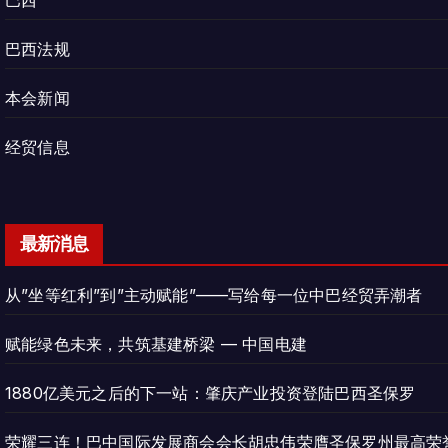
巴西
巴西法规
本会新闻
经贸信息
最新消息
从”坐等红利”到”主动赋能”——写给每一位中巴经贸弄潮者
赋能绿色未来，共筑基建桥梁 — 中国电建
1880亿美元之后的下一站：肇庆产业投资登陆巴西圣保罗
荣耀三连！巴中国际发展商会会长胡忠伟荣膺圣保罗州最高荣