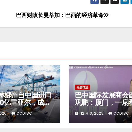
巴西财政长曼蒂加：巴西的经济革命
经贸信息
琳娜州自中国进口
巴中国际发展商会
00亿雷亚尔，成为
巩鹏：厦门，一扇
二大中国商品进口
国精品咖啡未来的
2026
CCDIBC
12 月 3, 2025
CCDIBC