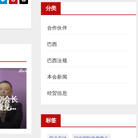
分类
合作伙伴
巴西
巴西法规
本会新闻
经贸信息
副会长
看见中
窗口
标签