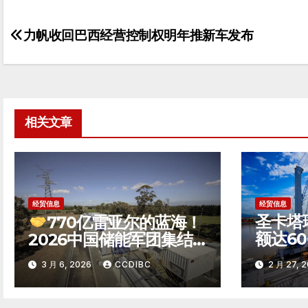
力帆收回巴西经营控制权明年推新车发布
文
章
导
航
相关文章
经贸信息
经贸信息
圣卡塔
770亿雷亚尔的蓝海！
额达6
2026中国储能军团集结
巴西第
巴西，竞逐南美能源转型
3 月 6, 2026
CCDIBC
2 月 27, 
州
新极点