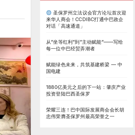
圣保罗州立法议会官方论坛首次迎
来华人商会！CCDIBC打通中巴政企
对话「高速通道」
从”坐等红利”到”主动赋能”——写给
每一位中巴经贸弄潮者
赋能绿色未来，共筑基建桥梁 — 中
国电建
1880亿美元之后的下一站：肇庆产业
投资登陆巴西圣保罗
荣耀三连！巴中国际发展商会会长胡
忠伟荣膺圣保罗州最高荣誉之一