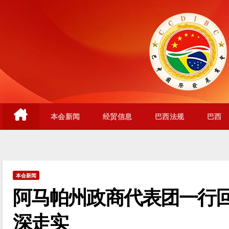
跳
至
内
容
本会新闻
经贸信息
巴西法规
巴西
本会新闻
阿马帕州政商代表团一行回
深走实