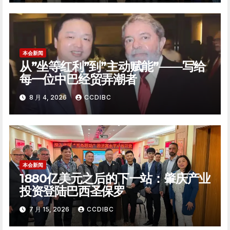
本会新闻
从”坐等红利”到”主动赋能”——写给
每一位中巴经贸弄潮者
8 月 4, 2026
CCDIBC
本会新闻
1880亿美元之后的下一站：肇庆产业
投资登陆巴西圣保罗
7 月 15, 2026
CCDIBC