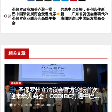
圣保罗政商精英齐聚一堂：
共筑中巴金桥，开创合作新
文
巴中国际发展商会受邀出席
篇——广东省贸促会重磅代
圣保罗商业联合会高端午餐
表团到访巴中国际发展商会
章
会
导
航
相关文章
本会新闻
圣保罗州立法议会官方论坛首次
迎来华人商会！CCDIBC打通中巴政
企对话「高速通道」
8 月 7, 2026
CCDIBC