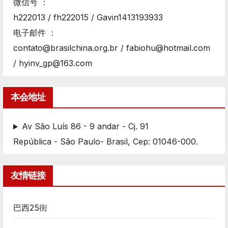
微信号 ：
h222013 / fh222015 / Gavin1413193933
电子邮件 ：
contato@brasilchina.org.br / fabiohu@hotmail.com
/ hyinv_gp@163.com
本会地址
Av São Luís 86 - 9 andar - Cj. 91
República - São Paulo- Brasil, Cep: 01046-000.
友情链接
巴西25街