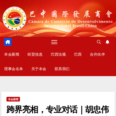
跳
至
内
容
本会新闻
经贸信息
巴西法规
巴西
合作伙伴
理事会名单
关于本会
联系我们
本会新闻
跨界亮相，专业对话｜胡忠伟