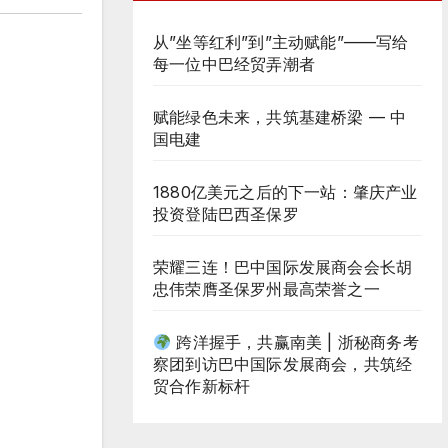
从”坐等红利”到”主动赋能”——写给
每一位中巴经贸弄潮者
赋能绿色未来，共筑基建桥梁 — 中
国电建
1880亿美元之后的下一站：肇庆产业
投资登陆巴西圣保罗
荣耀三连！巴中国际发展商会会长胡
忠伟荣膺圣保罗州最高荣誉之一
跨洋握手，共赢南美 | 浙秘商务考
察团到访巴中国际发展商会，共筑经
贸合作新标杆