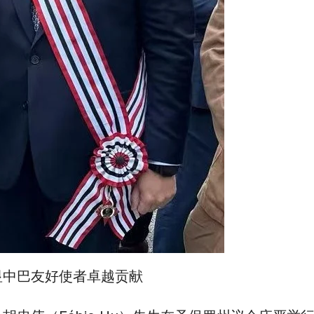
彰显中巴友好使者卓越贡献​​