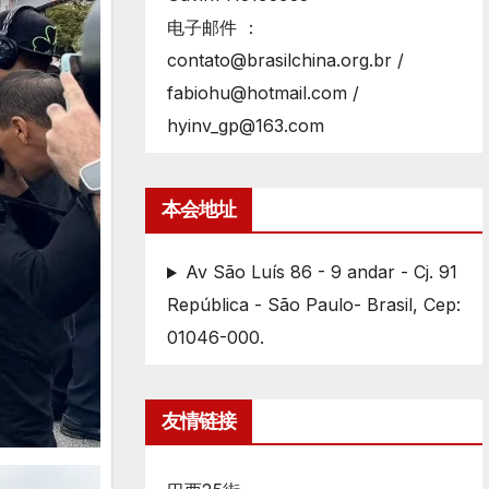
电子邮件 ：
contato@brasilchina.org.br /
fabiohu@hotmail.com /
hyinv_gp@163.com
本会地址
Av São Luís 86 - 9 andar - Cj. 91
República - São Paulo- Brasil, Cep:
01046-000.
友情链接