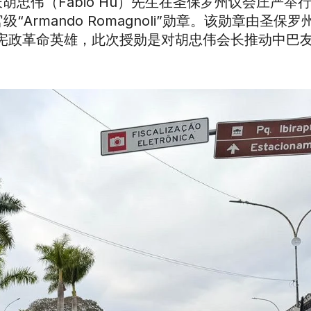
会会长胡忠伟（Fábio Hu）先生在圣保罗州议会庄严举
rmando Romagnoli”勋章。该勋章由圣保罗州
32年宪政革命英雄，此次授勋是对胡忠伟会长推动中巴