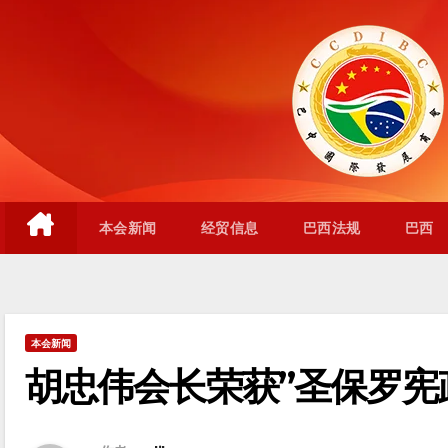
跳
至
内
容
本会新闻
经贸信息
巴西法规
巴西
本会新闻
胡忠伟会长荣获”圣保罗宪政