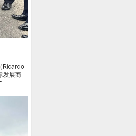
icardo
际发展商
”