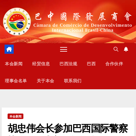
跳
至
内
容
本会新闻
经贸信息
巴西法规
巴西
合作伙伴
理事会名单
关于本会
联系我们
本会新闻
胡忠伟会长参加巴西国际警察