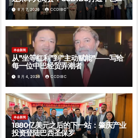
企对话「高速通道」
8 月 7, 2026
CCDIBC
本会新闻
从”坐等红利”到”主动赋能”——写给
每一位中巴经贸弄潮者
8 月 4, 2026
CCDIBC
本会新闻
1880亿美元之后的下一站：肇庆产业
投资登陆巴西圣保罗