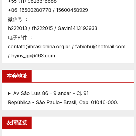
+55 (11) 98288-8888
+86-18500280778 / 15600458929
微信号 ：
h222013 / fh222015 / Gavin1413193933
电子邮件 ：
contato@brasilchina.org.br / fabiohu@hotmail.com
/ hyinv_gp@163.com
本会地址
Av São Luís 86 - 9 andar - Cj. 91
República - São Paulo- Brasil, Cep: 01046-000.
友情链接