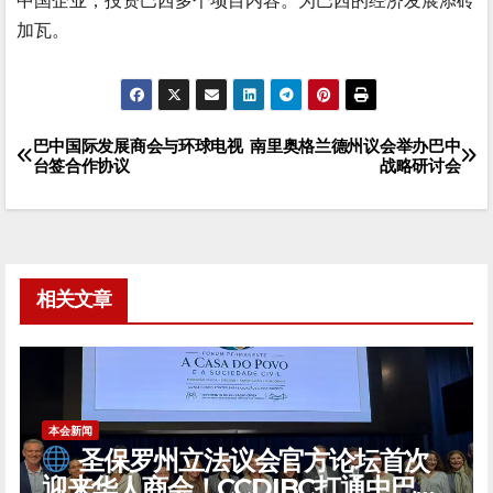
加瓦。
巴中国际发展商会与环球电视
南里奥格兰德州议会举办巴中
文
台签合作协议
战略研讨会
章
导
航
相关文章
本会新闻
圣保罗州立法议会官方论坛首次
迎来华人商会！CCDIBC打通中巴政