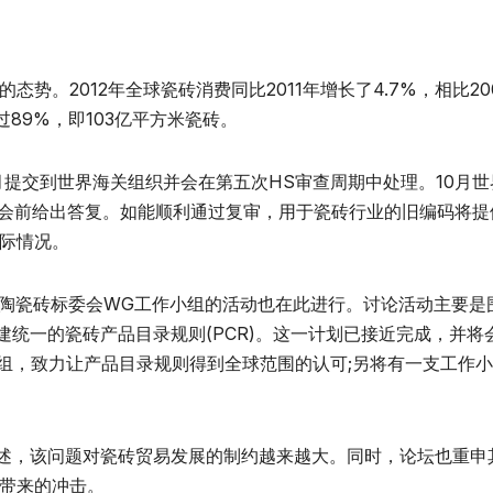
。2012年全球瓷砖消费同比2011年增长了4.7%，相比20
过89%，即103亿平方米瓷砖。
7月提交到世界海关组织并会在第五次HS审查周期中处理。10月
大会前给出答复。如能顺利通过复审，用于瓷砖行业的旧编码将提
际情况。
 189陶瓷砖标委会WG工作小组的活动也在此进行。讨论活动主要
建统一的瓷砖产品目录规则(PCR)。这一计划已接近完成，并将
小组，致力让产品目录规则得到全球范围的认可;另将有一支工作
概述，该问题对瓷砖贸易发展的制约越来越大。同时，论坛也重申
带来的冲击。