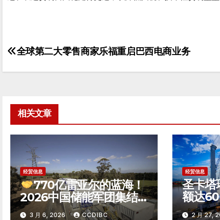
全球第二大零售商家乐福重启巴西电商业务
文
章
导
航
相关文章
经贸信息
经贸信息
圣卡塔
770亿雷亚尔的蓝海！
额达6
2026中国储能军团集结
巴西第
巴西，竞逐南美能源转型
3 月 6, 2026
CCDIBC
2 月 27, 