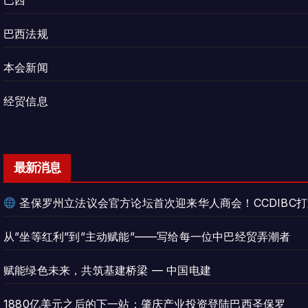
巴西
巴西法规
本会新闻
经贸信息
最新消息
圣保罗州立法议会官方论坛首次迎来华人商会！CCDIBC
从”坐等红利”到”主动赋能”——写给每一位中巴经贸弄潮者
赋能绿色未来，共筑基建桥梁 — 中国电建
1880亿美元之后的下一站：肇庆产业投资登陆巴西圣保罗