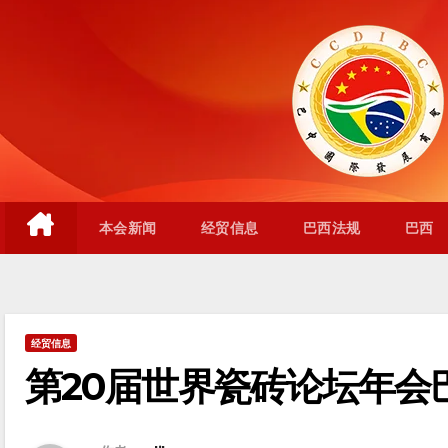
跳
至
内
容
本会新闻
经贸信息
巴西法规
巴西
经贸信息
第20届世界瓷砖论坛年会