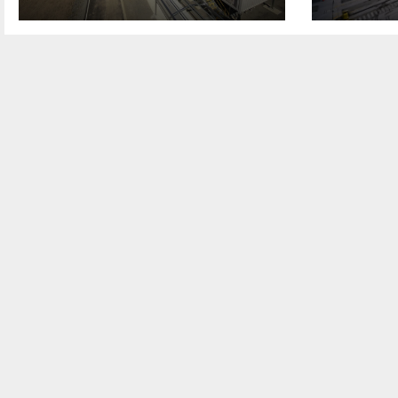
州
新极点