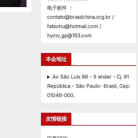
电子邮件 ：
contato@brasilchina.org.br /
fabiohu@hotmail.com /
hyinv_gp@163.com
本会地址
Av São Luís 86 - 9 andar - Cj. 91
República - São Paulo- Brasil, Cep:
01046-000.
友情链接