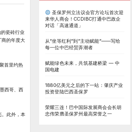
圣保罗州立法议会官方论坛首次迎
来华人商会！CCDIBC打通中巴政企
对话「高速通道」
地的瓷砖行业
厂商的年度大
从”坐等红利”到”主动赋能”——写给
每一位中巴经贸弄潮者
赋能绿色未来，共筑基建桥梁 — 中
表聚首里约热
国电建
。
1880亿美元之后的下一站：肇庆产业
墨西哥、西
投资登陆巴西圣保罗
荣耀三连！巴中国际发展商会会长胡
忠伟荣膺圣保罗州最高荣誉之一
态。此外，本