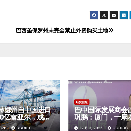
巴西圣保罗州未完全禁止外资购买土地
经贸信息
琳娜州自中国进口
巴中国际发展商会
00亿雷亚尔，成为
巩鹏：厦门，一扇
二大中国商品进口
国精品咖啡未来的
2026
CCDIBC
12 月 3, 2025
CCDIBC