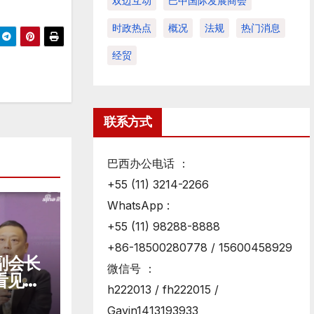
双边互动
巴中国际发展商会
时政热点
概况
法规
热门消息
经贸
联系方式
巴西办公电话 ：
+55 (11) 3214-2266
WhatsApp :
+55 (11) 98288-8888
+86-18500280778 / 15600458929
副会长
微信号 ：
看见中
h222013 / fh222015 /
窗口
Gavin1413193933