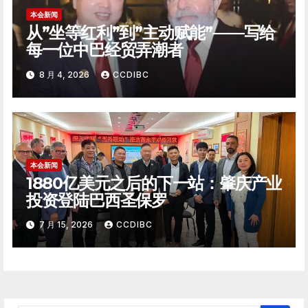
本会新闻
从”坐等红利”到”主动赋能”——写给
每一位中巴经贸弄潮者
8 月 4, 2026
CCDIBC
本会新闻
1880亿美元之后的下一站：肇庆产业
投资登陆巴西圣保罗
7 月 15, 2026
CCDIBC