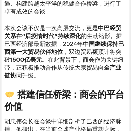
遇、构建跨越太平洋的稳健合作桥梁，进行了
卓有成效的会谈。
本次会谈不仅是一次高层交流，更是
中巴经贸
关系在“后疫情时代”持续深化
的生动缩影。据
巴西经济部最新数据，2024年
中国继续保持巴
西第一大贸易伙伴地位
，双边贸易额预计将突
破
1500亿美元
。在此背景下，商会作为关键纽
带，正积极推动合作从传统大宗贸易向
全产业
链协同
升级。
搭建信任桥梁：商会的平台
价值
胡忠伟会长在会谈中详细剖析了巴西的经济脉
搏。他指出，在当前全球产业格局重塑之际，