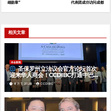
雄勋章”
代表团成功访问成都
章
导
航
相关文章
本会新闻
圣保罗州立法议会官方论坛首次
迎来华人商会！CCDIBC打通中巴政
企对话「高速通道」
8 月 7, 2026
CCDIBC