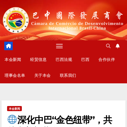
跳
至
内
容
本会新闻
经贸信息
巴西法规
巴西
合作伙伴
理事会名单
关于本会
联系我们
本会新闻
深化中巴“金色纽带”，共