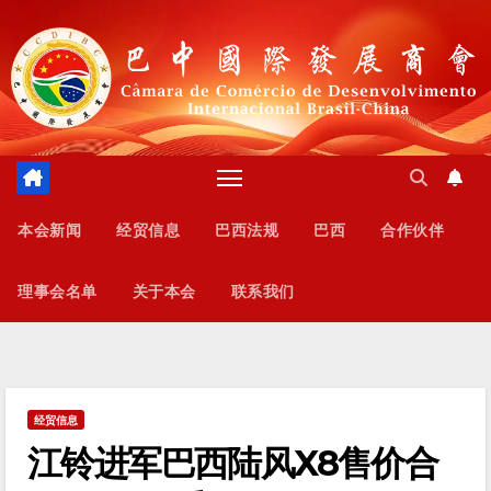
跳
至
内
容
本会新闻
经贸信息
巴西法规
巴西
合作伙伴
理事会名单
关于本会
联系我们
经贸信息
江铃进军巴西陆风X8售价合