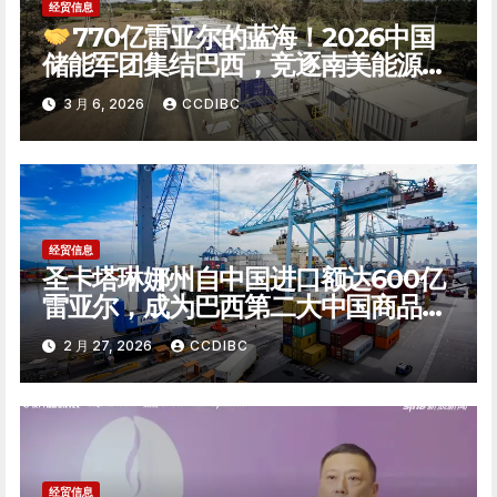
经贸信息
770亿雷亚尔的蓝海！2026中国
储能军团集结巴西，竞逐南美能源转
型新极点
3 月 6, 2026
CCDIBC
经贸信息
圣卡塔琳娜州自中国进口额达600亿
雷亚尔，成为巴西第二大中国商品进
口州
2 月 27, 2026
CCDIBC
经贸信息