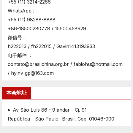
+55 (11) 3214-2266
WhatsApp :
+55 (11) 98288-8888
+86-18500280778 / 15600458929
微信号 ：
h222013 / fh222015 / Gavin1413193933
电子邮件 ：
contato@brasilchina.org.br / fabiohu@hotmail.com
/ hyinv_gp@163.com
本会地址
Av São Luís 86 - 9 andar - Cj. 91
República - São Paulo- Brasil, Cep: 01046-000.