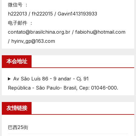
微信号 ：
h222013 / fh222015 / Gavin1413193933
电子邮件 ：
contato@brasilchina.org.br / fabiohu@hotmail.com
/ hyinv_gp@163.com
本会地址
Av São Luís 86 - 9 andar - Cj. 91
República - São Paulo- Brasil, Cep: 01046-000.
友情链接
巴西25街