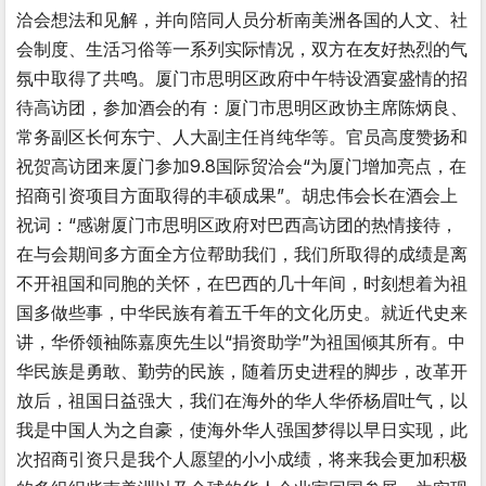
洽会想法和见解，并向陪同人员分析南美洲各国的人文、社
会制度、生活习俗等一系列实际情况，双方在友好热烈的气
氛中取得了共鸣。厦门市思明区政府中午特设酒宴盛情的招
待高访团，参加酒会的有：厦门市思明区政协主席陈炳良、
常务副区长何东宁、人大副主任肖纯华等。官员高度赞扬和
祝贺高访团来厦门参加9.8国际贸洽会“为厦门增加亮点，在
招商引资项目方面取得的丰硕成果”。胡忠伟会长在酒会上
祝词：“感谢厦门市思明区政府对巴西高访团的热情接待，
在与会期间多方面全方位帮助我们，我们所取得的成绩是离
不开祖国和同胞的关怀，在巴西的几十年间，时刻想着为祖
国多做些事，中华民族有着五千年的文化历史。就近代史来
讲，华侨领袖陈嘉庾先生以“捐资助学”为祖国倾其所有。中
华民族是勇敢、勤劳的民族，随着历史进程的脚步，改革开
放后，祖国日益强大，我们在海外的华人华侨杨眉吐气，以
我是中国人为之自豪，使海外华人强国梦得以早日实现，此
次招商引资只是我个人愿望的小小成绩，将来我会更加积极