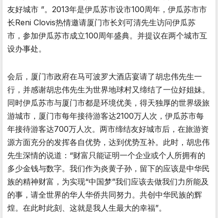
友好城市 ”。2013年是伊瓜苏市设市100周年，伊瓜苏市市
长Reni Clovis热情邀请厦门市长刘可清先生访问伊瓜苏
市，参加伊瓜苏市成立100周年盛典。并提议在两个城市互
设办事处。
会后，厦门市政府在马可波罗大酒店宴请了胡忠伟先生一
行，并感谢胡忠伟先生为世界地球村又缔结了一位好姐妹。
同时伊瓜苏市与厦门市都是环境优美，得天独厚的世界级旅
游城市，厦门市每年接待游客达2100万人次，伊瓜苏市每
年接待游客达700万人次。两市缔结友好城市后，在旅游资
源方面充分的发挥各自优势，达到优势互补。此时，胡忠伟
先生深情的说道：“财富只能证明一个企业或个人所拥有的
多少金钱与数字。我们作为炎黄子孙，留下的应该是中华民
族的精神财富，为实现“中国梦”我们应该去做我们力所能及
的事，请全世界的华人华侨共同努力。共创中华民族的辉
煌。在此时此刻、这就是我人生最大的幸福”。