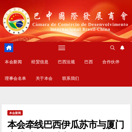
跳
至
内
容
本会新闻
经贸信息
巴西法规
巴西
合作伙伴
理事会名单
关于本会
联系我们
本会新闻
本会牵线巴西伊瓜苏市与厦门