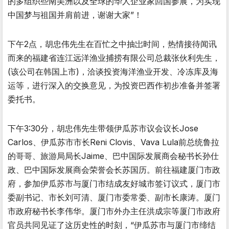
的多组织些南美洲以及全球的华人企业家回国参展，为实现
中国梦与祖国并肩前进，谢谢大家”！
下午2点，胡忠伟先生在百忙之中抽岀时间，热情接待闻讯
而来的福建省连江远洋渔业捕捞有限公司总裁张伙利先生，
(该公司在韩国上市)，洽谈投资海洋渔业开发、冷冻库及海
运等，进行深入的交换意见，为投资巴西作初步准备并签署
委托书。
下午3:30分，胡忠伟先生带领伊瓜苏市议会议长Jose
Carlos、伊瓜苏市市长Reni Clovis、Vava Lula前总统鲁拉
的哥哥、旅游局局长Jaime、巴中国际发展商会秘书长孙仕
政、巴中国际发展商会荣誉会长苏国历。前往福建厦门市政
府，参加伊瓜苏市与厦门市结成友好城市签订议式，厦门市
委副书记、市长刘可清、厦门市委常委、副市长康涛。厦门
市政府秘书长李伟华。厦门市外办主任洪成宗等厦门市政府
官员共同见证了这历史性的时刻，“伊瓜苏市与厦门市缔结