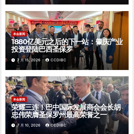
本会新闻
1880亿美元之后的下一站：肇庆产业
投资登陆巴西圣保罗
7 月 15, 2026
CCDIBC
本会新闻
荣耀三连！巴中国际发展商会会长胡
忠伟荣膺圣保罗州最高荣誉之一
7 月 10, 2026
CCDIBC