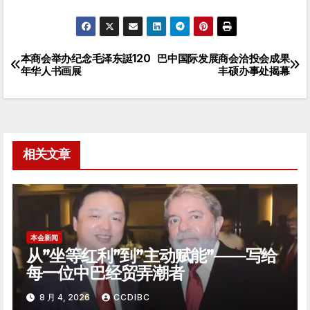
本商会举办纪念毛泽东誔120
巴中国际发展商会洽投会成果
文
年华人书画展
丰硕办事处揭幕
章
导
航
相关文章
本会新闻
从”坐等红利”到”主动赋能”——写给
每一位中巴经贸弄潮者
8 月 4, 2026
CCDIBC