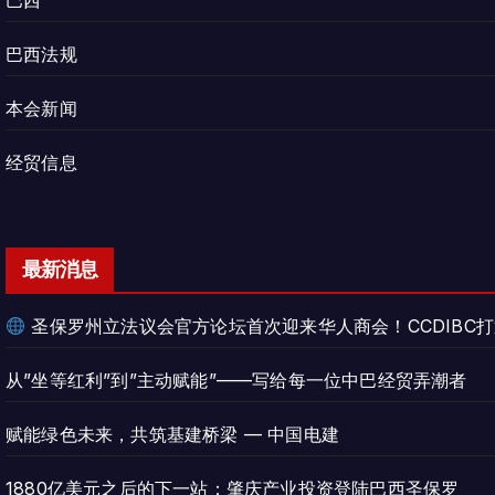
巴西
巴西法规
本会新闻
经贸信息
最新消息
圣保罗州立法议会官方论坛首次迎来华人商会！CCDIBC
从”坐等红利”到”主动赋能”——写给每一位中巴经贸弄潮者
赋能绿色未来，共筑基建桥梁 — 中国电建
1880亿美元之后的下一站：肇庆产业投资登陆巴西圣保罗