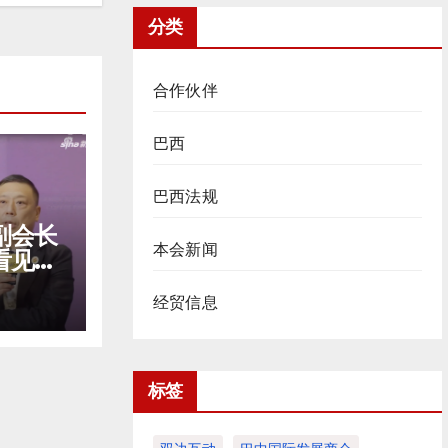
分类
合作伙伴
巴西
巴西法规
副会长
本会新闻
看见中
窗口
经贸信息
标签