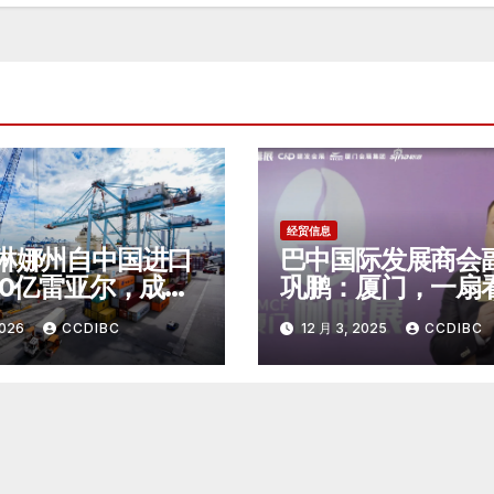
经贸信息
琳娜州自中国进口
巴中国际发展商会
00亿雷亚尔，成为
巩鹏：厦门，一扇
二大中国商品进口
国精品咖啡未来的
2026
CCDIBC
12 月 3, 2025
CCDIBC