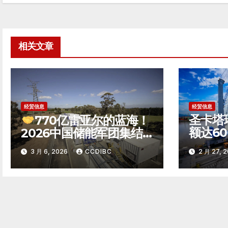
章
导
航
相关文章
经贸信息
经贸信息
圣卡塔
770亿雷亚尔的蓝海！
额达6
2026中国储能军团集结
巴西第
巴西，竞逐南美能源转型
3 月 6, 2026
CCDIBC
2 月 27, 
州
新极点