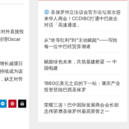
圣保罗州立法议会官方论坛首次迎
来华人商会！CCDIBC打通中巴政企
对话「高速通道」
来对外直接投
理Oscar
从”坐等红利”到”主动赋能”——写给
每一位中巴经贸弄潮者
赋能绿色未来，共筑基建桥梁 — 中
增长减缓日
国电建
持续成为该
，缺乏对劳
1880亿美元之后的下一站：肇庆产业
投资登陆巴西圣保罗
荣耀三连！巴中国际发展商会会长胡
忠伟荣膺圣保罗州最高荣誉之一