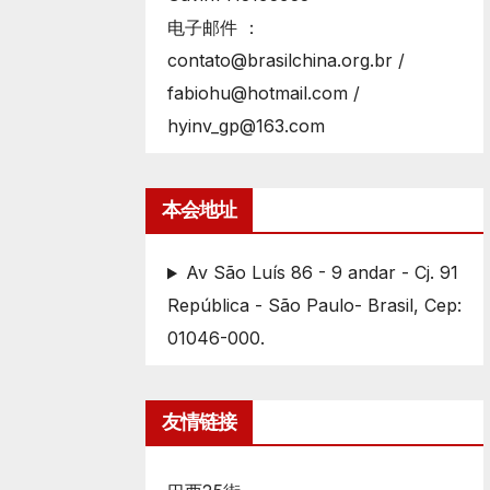
电子邮件 ：
contato@brasilchina.org.br /
fabiohu@hotmail.com /
hyinv_gp@163.com
本会地址
Av São Luís 86 - 9 andar - Cj. 91
República - São Paulo- Brasil, Cep:
01046-000.
友情链接