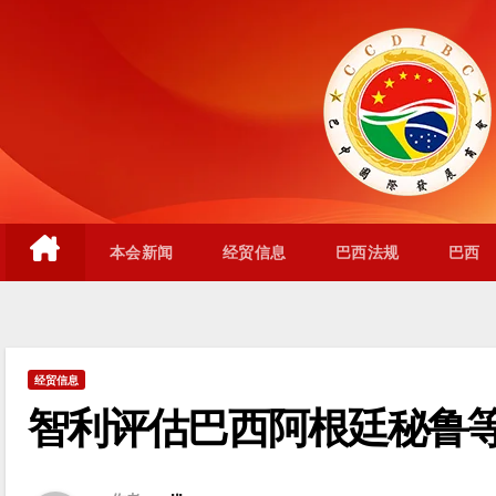
跳
至
内
容
本会新闻
经贸信息
巴西法规
巴西
经贸信息
智利评估巴西阿根廷秘鲁