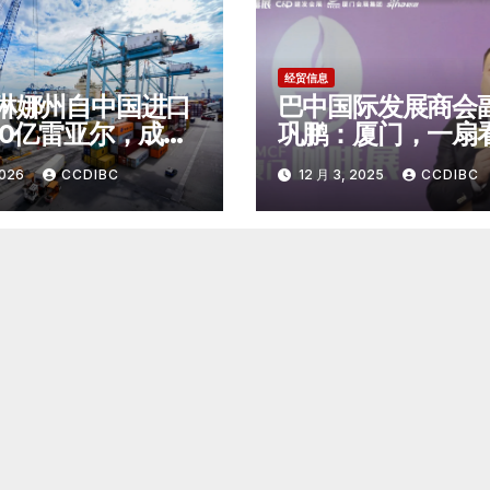
经贸信息
琳娜州自中国进口
巴中国际发展商会
00亿雷亚尔，成为
巩鹏：厦门，一扇
二大中国商品进口
国精品咖啡未来的
2026
CCDIBC
12 月 3, 2025
CCDIBC