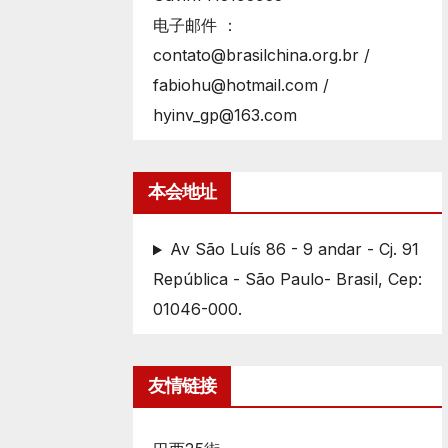
电子邮件 ：
contato@brasilchina.org.br /
fabiohu@hotmail.com /
hyinv_gp@163.com
本会地址
Av São Luís 86 - 9 andar - Cj. 91
República - São Paulo- Brasil, Cep:
01046-000.
友情链接