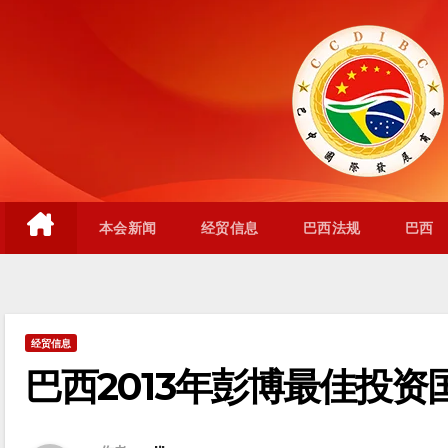
跳
至
内
容
本会新闻
经贸信息
巴西法规
巴西
经贸信息
巴西2013年彭博最佳投资