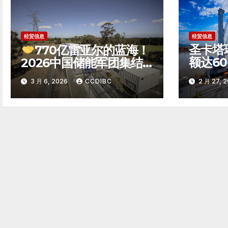
经贸信息
经贸信息
圣卡塔
770亿雷亚尔的蓝海！
额达6
2026中国储能军团集结
巴西第
巴西，竞逐南美能源转型
3 月 6, 2026
CCDIBC
2 月 27, 
州
新极点