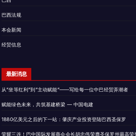
巴西
巴西法规
本会新闻
经贸信息
最新消息
从”坐等红利”到”主动赋能”——写给每一位中巴经贸弄潮者
赋能绿色未来，共筑基建桥梁 — 中国电建
1880亿美元之后的下一站：肇庆产业投资登陆巴西圣保罗
荣耀三连！巴中国际发展商会会长胡忠伟荣膺圣保罗州最高荣