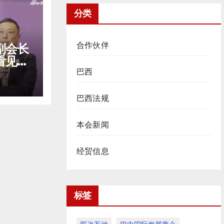
分类
合作伙伴
副会长
看见中
巴西
窗口
巴西法规
本会新闻
经贸信息
标签