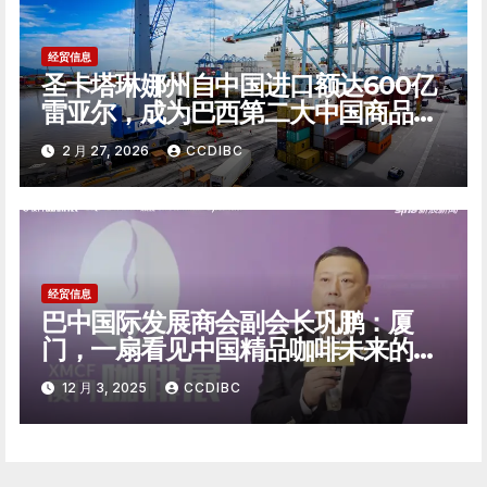
经贸信息
圣卡塔琳娜州自中国进口额达600亿
雷亚尔，成为巴西第二大中国商品进
口州
2 月 27, 2026
CCDIBC
经贸信息
巴中国际发展商会副会长巩鹏：厦
门，一扇看见中国精品咖啡未来的窗
口
12 月 3, 2025
CCDIBC