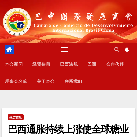
跳
至
内
容
本会新闻
经贸信息
巴西法规
巴西
合作伙伴
理事会名单
关于本会
联系我们
经贸信息
巴西通胀持续上涨使全球糖业