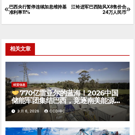
巴西央行暂停连续加息维持基
江铃进军巴西陆风X8售价合
文
准利率11%
24万人民币
章
导
航
相关文章
经贸信息
770亿雷亚尔的蓝海！2026中国
储能军团集结巴西，竞逐南美能源转
型新极点
3 月 6, 2026
CCDIBC