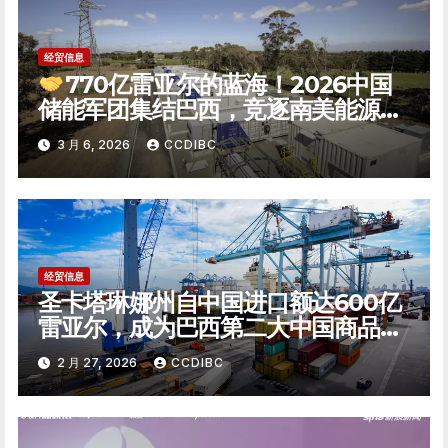
经贸信息
770亿雷亚尔的蓝海！2026中国
储能军团集结巴西，竞逐南美能源转
型新极点
3 月 6, 2026
CCDIBC
经贸信息
圣卡塔琳娜州自中国进口额达600亿
雷亚尔，成为巴西第二大中国商品进
口州
2 月 27, 2026
CCDIBC