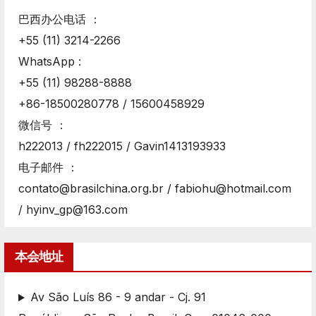
巴西办公电话 ：
+55 (11) 3214-2266
WhatsApp :
+55 (11) 98288-8888
+86-18500280778 / 15600458929
微信号 ：
h222013 / fh222015 / Gavin1413193933
电子邮件 ：
contato@brasilchina.org.br / fabiohu@hotmail.com
/ hyinv_gp@163.com
本会地址
Av São Luís 86 - 9 andar - Cj. 91