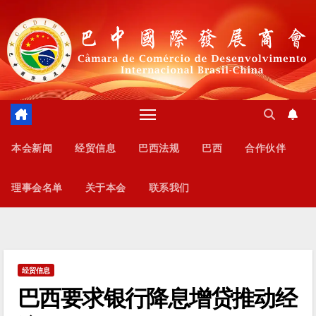
跳
至
内
容
本会新闻
经贸信息
巴西法规
巴西
合作伙伴
理事会名单
关于本会
联系我们
经贸信息
巴西要求银行降息增贷推动经