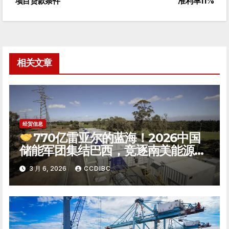
项目贷款条件
准利率11%
章
导
航
相关文章
经贸信息
770亿雷亚尔的蓝海！2026中国
储能军团集结巴西，竞逐南美能源转
型新极点
3 月 6, 2026
CCDIBC