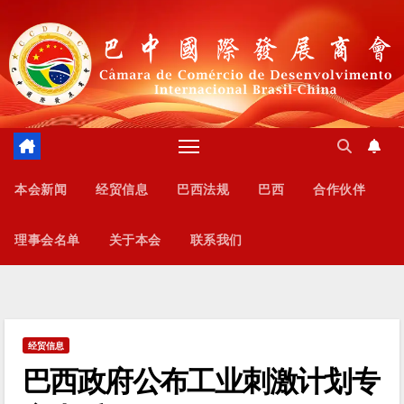
跳
至
内
容
本会新闻
经贸信息
巴西法规
巴西
合作伙伴
理事会名单
关于本会
联系我们
经贸信息
巴西政府公布工业刺激计划专