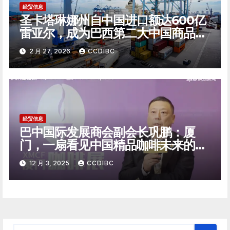
经贸信息
圣卡塔琳娜州自中国进口额达600亿
雷亚尔，成为巴西第二大中国商品进
口州
2 月 27, 2026
CCDIBC
经贸信息
巴中国际发展商会副会长巩鹏：厦
门，一扇看见中国精品咖啡未来的窗
口
12 月 3, 2025
CCDIBC