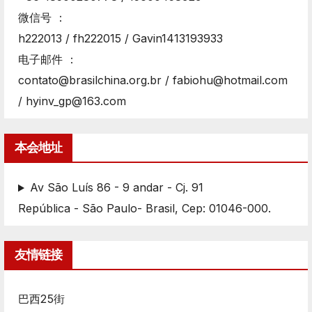
微信号 ：
h222013 / fh222015 / Gavin1413193933
电子邮件 ：
contato@brasilchina.org.br / fabiohu@hotmail.com
/ hyinv_gp@163.com
本会地址
Av São Luís 86 - 9 andar - Cj. 91
República - São Paulo- Brasil, Cep: 01046-000.
友情链接
巴西25街