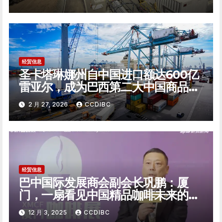
经贸信息
圣卡塔琳娜州自中国进口额达600亿
雷亚尔，成为巴西第二大中国商品进
口州
2 月 27, 2026
CCDIBC
经贸信息
巴中国际发展商会副会长巩鹏：厦
门，一扇看见中国精品咖啡未来的窗
口
12 月 3, 2025
CCDIBC