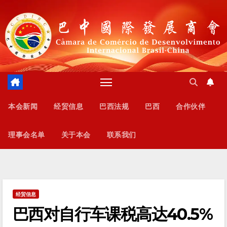
跳
至
内
容
本会新闻
经贸信息
巴西法规
巴西
合作伙伴
理事会名单
关于本会
联系我们
经贸信息
巴西对自行车课税高达40.5%