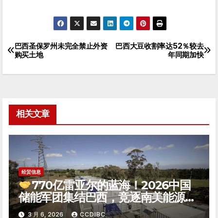
巴西圣保罗州未完全禁止外资
巴西大豆收割率达52％较去
文
购买土地
年同期加快
章
导
航
相关文章
经贸信息
770亿雷亚尔的蓝海！2026中国
储能军团集结巴西，竞逐南美能源转
型新极点
3 月 6, 2026
CCDIBC