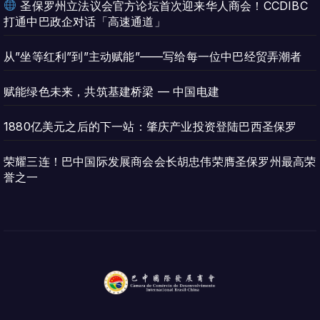
圣保罗州立法议会官方论坛首次迎来华人商会！CCDIBC
打通中巴政企对话「高速通道」
从”坐等红利”到”主动赋能”——写给每一位中巴经贸弄潮者
赋能绿色未来，共筑基建桥梁 — 中国电建
1880亿美元之后的下一站：肇庆产业投资登陆巴西圣保罗
荣耀三连！巴中国际发展商会会长胡忠伟荣膺圣保罗州最高荣
誉之一