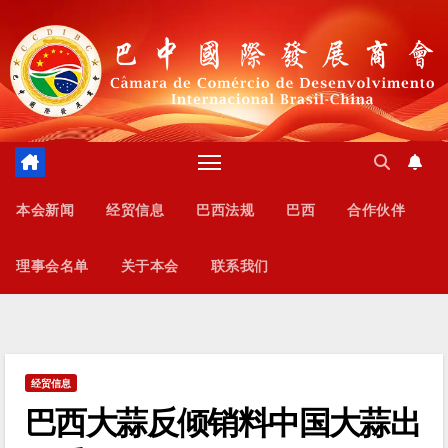
跳
至
内
容
本会新闻
经贸信息
巴西法规
巴西
合作伙伴
理事会名单
关于本会
联系我们
经贸信息
巴西大蒜反倾销料中国大蒜出