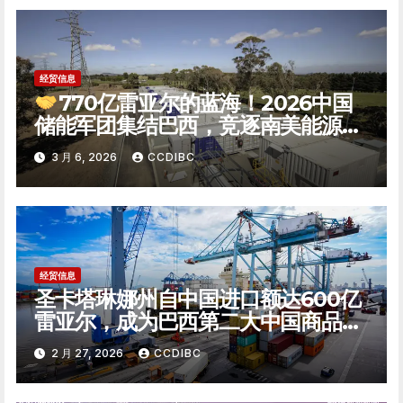
经贸信息
770亿雷亚尔的蓝海！2026中国
储能军团集结巴西，竞逐南美能源转
型新极点
3 月 6, 2026
CCDIBC
经贸信息
圣卡塔琳娜州自中国进口额达600亿
雷亚尔，成为巴西第二大中国商品进
口州
2 月 27, 2026
CCDIBC