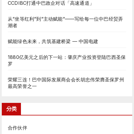
CCDIBC打通中巴政企对话「高速通道」
从”坐等红利”到”主动赋能”——写给每一位中巴经贸弄
潮者
赋能绿色未来，共筑基建桥梁 — 中国电建
1880亿美元之后的下一站：肇庆产业投资登陆巴西圣保
罗
荣耀三连！巴中国际发展商会会长胡忠伟荣膺圣保罗州
最高荣誉之一
分类
合作伙伴