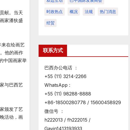
双边互动
巴中国际发展商会
时政热点
概况
法规
热门消息
贡献。当天
画家潘狄盛
经贸
年来在绘画艺
联系方式
展。他的画作
的中国画家举
巴西办公电话 ：
+55 (11) 3214-2266
家与巴西艺
WhatsApp :
+55 (11) 98288-8888
+86-18500280778 / 15600458929
家颁发了艺
微信号 ：
晚活动，画
h222013 / fh222015 /
Gavin1413193933