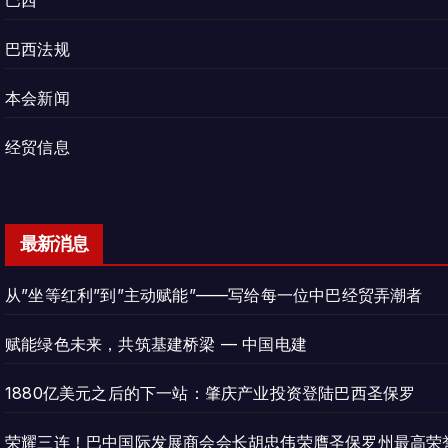
巴西
巴西法规
本会新闻
经贸信息
最新消息
从”坐等红利”到”主动赋能”——写给每一位中巴经贸弄潮者
赋能绿色未来，共筑基建桥梁 — 中国电建
1880亿美元之后的下一站：肇庆产业投资登陆巴西圣保罗
荣耀三连！巴中国际发展商会会长胡忠伟荣膺圣保罗州最高荣