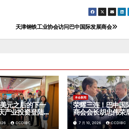
天津钢铁工业协会访问巴中国际发展商会
本会新闻
0亿美元之后的下一
荣耀三连！巴中国
庆产业投资登陆巴
商会会长胡忠伟荣
罗
罗州最高荣誉之一
2026
CCDIBC
7 月 10, 2026
CCDIBC