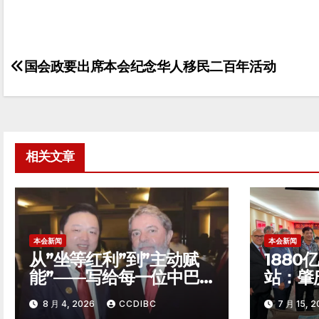
国会政要出席本会纪念华人移民二百年活动
文
章
导
航
相关文章
本会新闻
本会新闻
从”坐等红利”到”主动赋
188
能”——写给每一位中巴
站：肇
经贸弄潮者
西圣保
8 月 4, 2026
CCDIBC
7 月 15, 