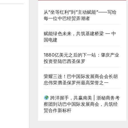
从”坐等红利”到”主动赋能”——写给
每一位中巴经贸弄潮者
赋能绿色未来，共筑基建桥梁 — 中
国电建
1880亿美元之后的下一站：肇庆产业
投资登陆巴西圣保罗
荣耀三连！巴中国际发展商会会长胡
忠伟荣膺圣保罗州最高荣誉之一
跨洋握手，共赢南美 | 浙秘商务考
察团到访巴中国际发展商会，共筑经
贸合作新标杆