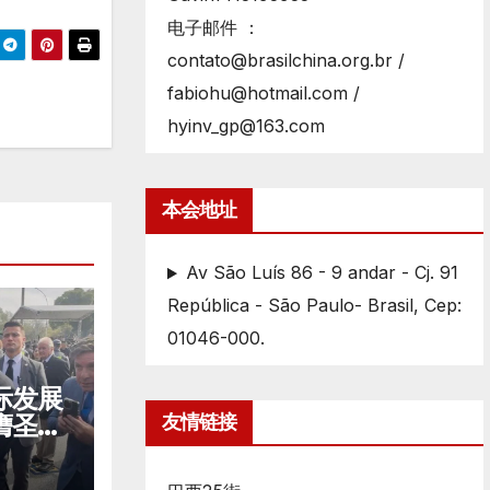
电子邮件 ：
contato@brasilchina.org.br /
fabiohu@hotmail.com /
hyinv_gp@163.com
本会地址
Av São Luís 86 - 9 andar - Cj. 91
República - São Paulo- Brasil, Cep:
01046-000.
际发展
膺圣保
友情链接