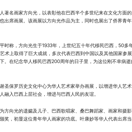
人著名画家方向光，以表彰他在巴西半个多世纪来在文化方面的
也出席画展。该画展以方向光作品为主，同时也展出了侨界青年
时称，方向光生于1933年，上世纪五十年代移民巴西，50多
，艺术上取得了巨大成就，多次代表巴西到中国以及其他国家参
下。在纪念华人移民巴西200周年的日子里，为这位刚不幸病逝
谢圣保罗历史文化中心为华人艺术家举办画展，以增进华人艺术
人融入巴西上层社会，增进与巴西人民的友谊。
为方向光的遗孀及儿子、巴西歌唱家、桑巴舞蹈家、画家和摄影
颁奖，初显这位青年华人画家的功底。叶康妙等华人代表出席当