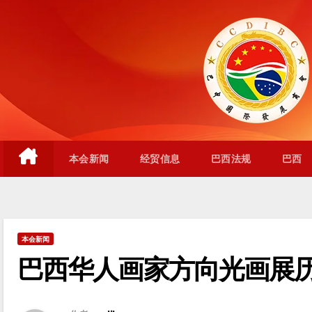
跳
至
内
容
本会新闻
经贸信息
巴西法规
巴西
本会新闻
巴西华人画家方向光画展