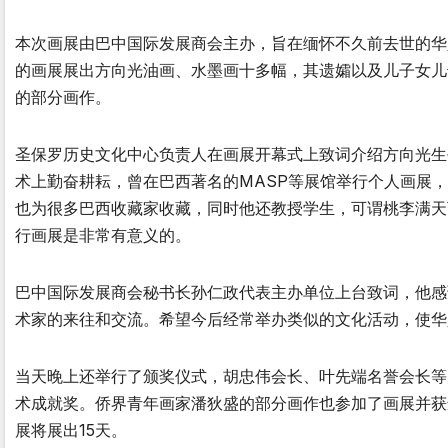
本次画展由巴中国际发展商会主办，旨在缅怀不久前去世的华
的画展展出方向光油画、水墨画十多幅，其遗孀以及儿子女儿
的部分画作。
圣保罗历史文化中心负责人在画展开幕式上致词介绍方向光生平
术上勤奋耕耘，曾在巴西著名的MASP等展馆举行个人画展
也为很多巴西收藏家收藏，同时他还教授学生，可谓桃李满天
行画展是非常有意义的。
巴中国际发展商会秘书长孙仁政代表主办单位上台致词，他感
术家的来往和交流。希望今后经常举办类似的文化活动，使华
当天晚上还举行了颁奖仪式，胡忠伟会长、叶先端名誉会长等
术成就奖。侨界青年画家潘狄盛的部分画作也参加了画展并获
展将展出15天。