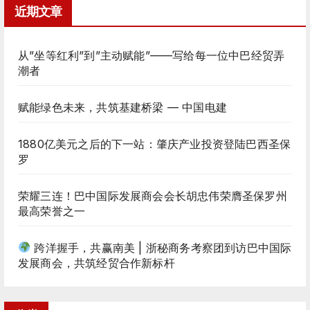
近期文章
从”坐等红利”到”主动赋能”——写给每一位中巴经贸弄
潮者
赋能绿色未来，共筑基建桥梁 — 中国电建
1880亿美元之后的下一站：肇庆产业投资登陆巴西圣保
罗
荣耀三连！巴中国际发展商会会长胡忠伟荣膺圣保罗州
最高荣誉之一
跨洋握手，共赢南美 | 浙秘商务考察团到访巴中国际
发展商会，共筑经贸合作新标杆