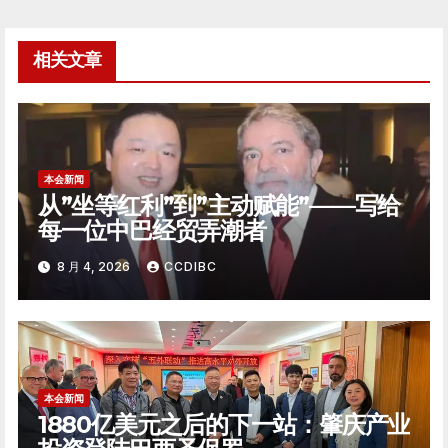
导
航
相关文章
本会新闻
从”坐等红利”到”主动赋能”——写给
每一位中巴经贸弄潮者
8 月 4, 2026
CCDIBC
本会新闻
1880亿美元之后的下一站：肇庆产业