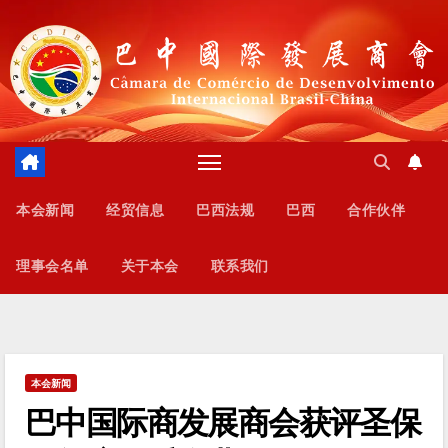
跳
至
内
容
本会新闻
经贸信息
巴西法规
巴西
合作伙伴
理事会名单
关于本会
联系我们
本会新闻
巴中国际商发展商会获评圣保