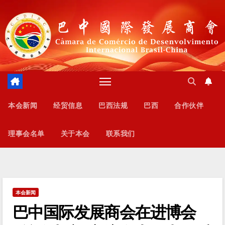
跳
至
内
容
本会新闻
经贸信息
巴西法规
巴西
合作伙伴
理事会名单
关于本会
联系我们
本会新闻
巴中国际发展商会在进博会