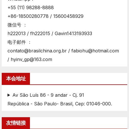
+55 (11) 98288-8888
+86-18500280778 / 15600458929
微信号 ：
h222013 / fh222015 / Gavin1413193933
电子邮件 ：
contato@brasilchina.org.br / fabiohu@hotmail.com
/ hyinv_gp@163.com
本会地址
Av São Luís 86 - 9 andar - Cj. 91
República - São Paulo- Brasil, Cep: 01046-000.
友情链接