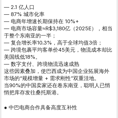
— 2.1 亿人口
— 87% 城市化率
— 电商年增速长期保持在 10%+
— 电商市场容量≈R$3,180亿（2025E），相当
于整个东南亚的一半；
— 复合增长率10.3%，高于全球均值3倍；
— 跨境包裹平均客单价45美元，物流成本却比
美国线低18%。
— 数字支付、跨境物流迅速成熟
这些因素叠加，使巴西成为中国企业拓展海外
市场的“规模增量 + 需求刚性”双重洼地。
当90%的中国卖家还在卷东南亚，聪明人已悄
悄把库存发往桑托斯港。
● 中巴电商合作具备高度互补性