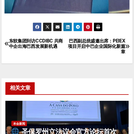
东软集团到访CCDIBC 共商
巴西副总统盛邀出席：PEIEX
文
中企出海巴西发展新机遇
项目开启中巴企业国际化新篇
章
章
导
航
相关文章
本会新闻
圣保罗州立法议会官方论坛首次