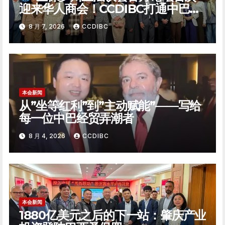
迎来华人商会！CCDIBC打通中巴政
企对话「高速通道」
8 月 7, 2026
CCDIBC
本会新闻
从”坐等红利”到”主动赋能”——写给
每一位中巴经贸弄潮者
8 月 4, 2026
CCDIBC
本会新闻
1880亿美元之后的下一站：肇庆产业