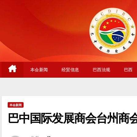
跳
至
内
容
本会新闻
经贸信息
巴西法规
巴西
本会新闻
巴中国际发展商会台州商