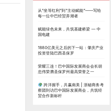
从”坐等红利”到”主动赋能”——写给
每一位中巴经贸弄潮者
赋能绿色未来，共筑基建桥梁 — 中
国电建
1880亿美元之后的下一站：肇庆产业
投资登陆巴西圣保罗
荣耀三连！巴中国际发展商会会长胡
忠伟荣膺圣保罗州最高荣誉之一
跨洋握手，共赢南美 | 浙秘商务考
察团到访巴中国际发展商会，共筑经
贸合作新标杆