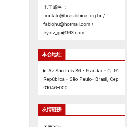
电子邮件 ：
contato@brasilchina.org.br /
fabiohu@hotmail.com /
hyinv_gp@163.com
本会地址
Av São Luís 86 - 9 andar - Cj. 91
República - São Paulo- Brasil, Cep:
01046-000.
友情链接