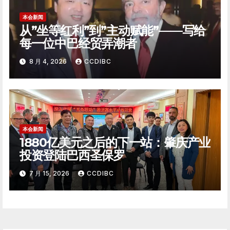
本会新闻
从”坐等红利”到”主动赋能”——写给
每一位中巴经贸弄潮者
8 月 4, 2026
CCDIBC
本会新闻
1880亿美元之后的下一站：肇庆产业
投资登陆巴西圣保罗
7 月 15, 2026
CCDIBC