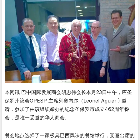
本网讯 巴中国际发展商会胡忠伟会长本月23日中午，应圣
保罗州议会OPESP 主席列奥内尔（Leonel Aguiar ) 邀
请，参加了由该组织举办的纪念圣保罗市成立462周年餐
会，是唯一受邀的华人商会。
餐会地点选择了一家极具巴西风味的餐馆举行，受邀出席的