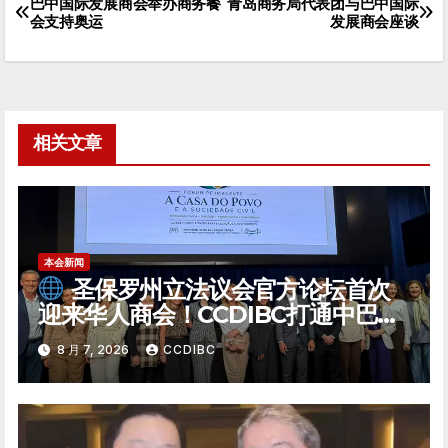
巴中国际发展商会举办商务餐
青岛商务局代表团与巴中国际
文
会支持奥运
发展商会座谈
章
导
航
相关文章
本会新闻
圣保罗州立法议会官方论坛首次
迎来华人商会！CCDIBC打通中巴政
企对话「高速通道」
8 月 7, 2026
CCDIBC