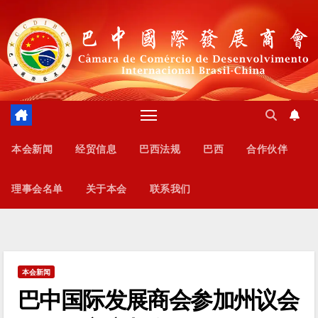
跳
至
内
容
本会新闻
经贸信息
巴西法规
巴西
合作伙伴
理事会名单
关于本会
联系我们
本会新闻
巴中国际发展商会参加州议会