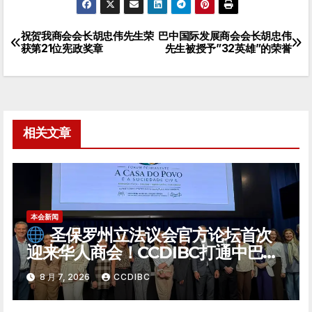
祝贺我商会会长胡忠伟先生荣
巴中国际发展商会会长胡忠伟
文
获第21位宪政奖章
先生被授予”32英雄”的荣誉
章
导
航
相关文章
本会新闻
圣保罗州立法议会官方论坛首次
迎来华人商会！CCDIBC打通中巴政
企对话「高速通道」
8 月 7, 2026
CCDIBC