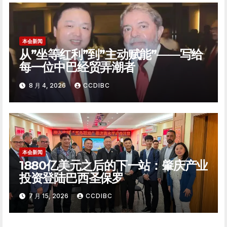
本会新闻
从”坐等红利”到”主动赋能”——写给
每一位中巴经贸弄潮者
8 月 4, 2026
CCDIBC
本会新闻
1880亿美元之后的下一站：肇庆产业
投资登陆巴西圣保罗
7 月 15, 2026
CCDIBC