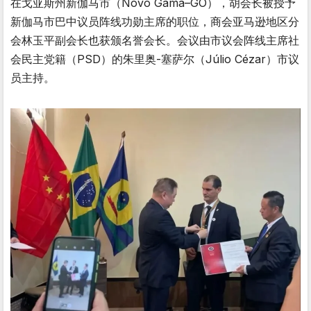
在戈亚斯州新伽马市（Novo Gama–GO），胡会长被授予
新伽马市巴中议员阵线功勋主席的职位，商会亚马逊地区分
会林玉平副会长也获颁名誉会长。会议由市议会阵线主席社
会民主党籍（PSD）的朱里奥-塞萨尔（Júlio Cézar）市议
员主持。