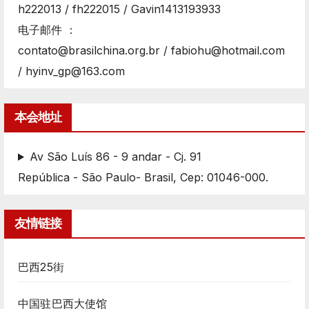
h222013 / fh222015 / Gavin1413193933
电子邮件 ：
contato@brasilchina.org.br / fabiohu@hotmail.com
/ hyinv_gp@163.com
本会地址
Av São Luís 86 - 9 andar - Cj. 91
República - São Paulo- Brasil, Cep: 01046-000.
友情链接
巴西25街
中国驻巴西大使馆