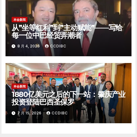
本会新闻
从”坐等红利”到”主动赋能”——写给
每一位中巴经贸弄潮者
8 月 4, 2026
CCDIBC
本会新闻
1880亿美元之后的下一站：肇庆产业
投资登陆巴西圣保罗
7 月 15, 2026
CCDIBC