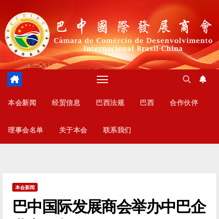
跳
至
内
容
本会新闻
经贸信息
巴西法规
巴西
合作伙伴
理事会名单
关于本会
联系我们
本会新闻
巴中国际发展商会举办中巴企