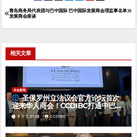
青岛商务局代表团与巴中国际
巴中国际发展商会理监事名单
文
发展商会座谈
章
导
航
相关文章
本会新闻
圣保罗州立法议会官方论坛首次
迎来华人商会！CCDIBC打通中巴政
企对话「高速通道」
8 月 7, 2026
CCDIBC