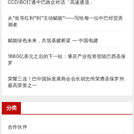
CCDIBC打通中巴政企对话「高速通道」
从”坐等红利”到”主动赋能”——写给每一位中巴经贸弄
潮者
赋能绿色未来，共筑基建桥梁 — 中国电建
1880亿美元之后的下一站：肇庆产业投资登陆巴西圣保
罗
荣耀三连！巴中国际发展商会会长胡忠伟荣膺圣保罗州
最高荣誉之一
分类
合作伙伴