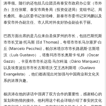
涛率领。随行的还包括几位团员有泰安市政府办公室（市外
办）主任张耀、泰安市商务局（投资促进局）党组书记、局
长桑民、泰山区委书记张培峰、新泰市市委书记宋鸿鹏以及
泰安市外办副主任、市人民对外友好协会副会长于丽。
巴西方面出席的是几位来自圣保罗州的市长，包括巴斯托斯
市市长艾迪·托马斯 (Ed Thomas)，夸塔市市长马尔塞罗·白
丘 (Marcelo Pecchio)，帕尔米塔尔市市长路易斯·古斯塔
沃（Luís Gustavo），塔鲁玛市市长奥斯卡·钆梓（Oscar
Gazzi），卡亚布市市长达琉·马尔科滋（Dário Marquez）
以及埃查波拉市市长古斯塔沃·艾王杰利斯塔（Gustavo
Evangelista），他们都表现出对加强与中国商业和文化关
系的浓厚兴趣。
杨洪涛在他的讲话中强调了双方合作的重要性，感谢精心的
策划和热情的接待。他利用这个机会详细介绍了泰安的文化