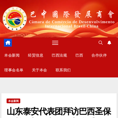
跳
至
内
容
本会新闻
经贸信息
巴西法规
巴西
合作伙伴
理事会名单
关于本会
联系我们
本会新闻
山东泰安代表团拜访巴西圣保