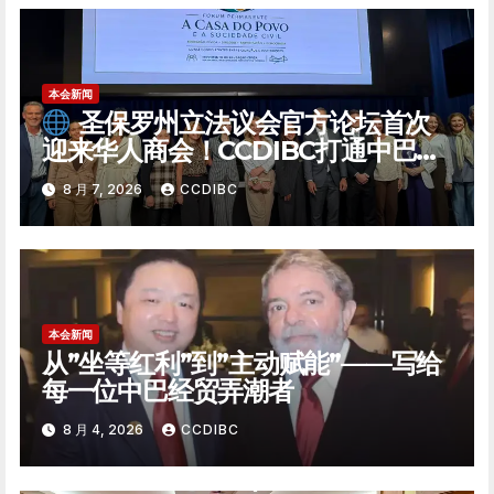
本会新闻
圣保罗州立法议会官方论坛首次
迎来华人商会！CCDIBC打通中巴政
企对话「高速通道」
8 月 7, 2026
CCDIBC
本会新闻
从”坐等红利”到”主动赋能”——写给
每一位中巴经贸弄潮者
8 月 4, 2026
CCDIBC