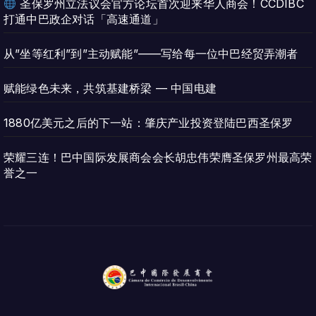
圣保罗州立法议会官方论坛首次迎来华人商会！CCDIBC
打通中巴政企对话「高速通道」
从”坐等红利”到”主动赋能”——写给每一位中巴经贸弄潮者
赋能绿色未来，共筑基建桥梁 — 中国电建
1880亿美元之后的下一站：肇庆产业投资登陆巴西圣保罗
荣耀三连！巴中国际发展商会会长胡忠伟荣膺圣保罗州最高荣
誉之一