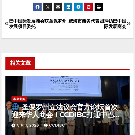
巴中国际发展商会获圣保罗州
威海市商务代表团拜访巴中国
文
发展项目委托
际发展商会
章
导
航
相关文章
本会新闻
圣保罗州立法议会官方论坛首次
迎来华人商会！CCDIBC打通中巴政
企对话「高速通道」
8 月 7, 2026
CCDIBC