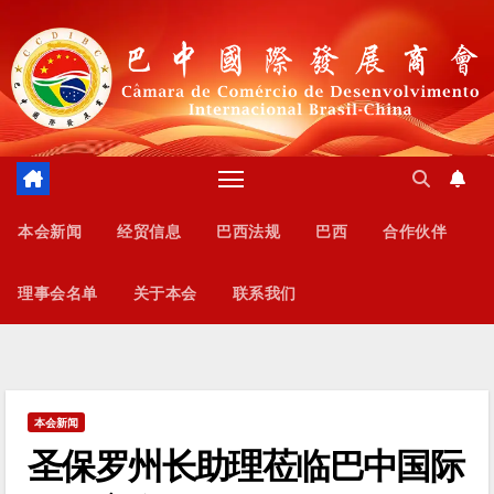
跳
至
内
容
本会新闻
经贸信息
巴西法规
巴西
合作伙伴
理事会名单
关于本会
联系我们
本会新闻
圣保罗州长助理莅临巴中国际