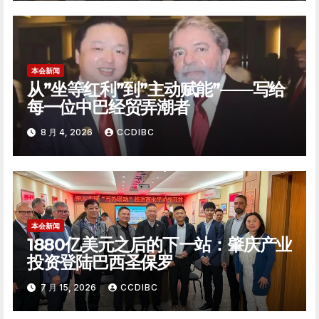
本会新闻
从”坐等红利”到”主动赋能”——写给
每一位中巴经贸弄潮者
8 月 4, 2026
CCDIBC
本会新闻
1880亿美元之后的下一站：肇庆产业
投资登陆巴西圣保罗
7 月 15, 2026
CCDIBC