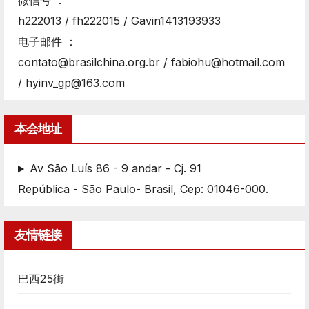
微信号 ：
h222013 / fh222015 / Gavin1413193933
电子邮件 ：
contato@brasilchina.org.br / fabiohu@hotmail.com
/ hyinv_gp@163.com
本会地址
Av São Luís 86 - 9 andar - Cj. 91
República - São Paulo- Brasil, Cep: 01046-000.
友情链接
巴西25街