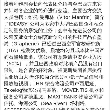
接着利维副会长向代表团介绍与会巴西方来宾
并针对各企业的简介进行交流。主要巴方交流
人员包括：维托·曼弗林（Vitor Manfrin）简介
了IDEA软件公司为多家中大型巴西国企和私企
定制量身的系统的业务；会中有先进炭公司的
朱莉安娜女士介绍该新创公司的科技产品石墨
烯（Graphene）已经过巴西空军官校研究所
（ITA）检测为优质、质地均匀且成本比中国产
的石墨烯低廉。该公司有意邀请中资企业入股
（50%），并且巴西政府对此项产品没有出口
限制，是合资的好对象。福克斯集团首席执行
官亚历山大·塞尔帕简介该公司橙汁产品信息和
播放短视频；LHN 综合物流公司卢西尼娅、
Takelog物流公司马塞洛、MOVENTIS 机器和
设备公司罗德里戈、MAXITRANS 物流公司罗
伯托、海河公司（Sea River）塔利塔、
AGESBEC保税仓库公司里卡多等皆播放简介短