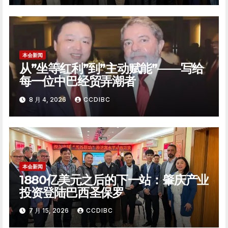
本会新闻
从”坐等红利”到”主动赋能”——写给
每一位中巴经贸弄潮者
8 月 4, 2026
CCDIBC
本会新闻
1880亿美元之后的下一站：肇庆产业
投资登陆巴西圣保罗
7 月 15, 2026
CCDIBC