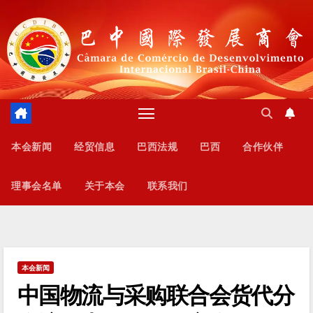
跳
至
内
容
本会新闻
经贸信息
巴西法规
巴西
合作伙伴
理事会名单
关于本会
联系我们
本会新闻
中国物流与采购联合会货代分