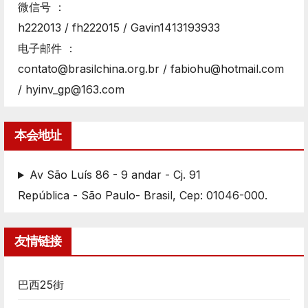
微信号 ：
h222013 / fh222015 / Gavin1413193933
电子邮件 ：
contato@brasilchina.org.br / fabiohu@hotmail.com
/ hyinv_gp@163.com
本会地址
Av São Luís 86 - 9 andar - Cj. 91
República - São Paulo- Brasil, Cep: 01046-000.
友情链接
巴西25街