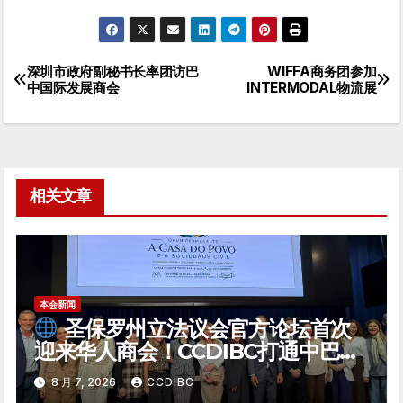
深圳市政府副秘书长率团访巴
WIFFA商务团参加
文
中国际发展商会
INTERMODAL物流展
章
导
航
相关文章
本会新闻
圣保罗州立法议会官方论坛首次
迎来华人商会！CCDIBC打通中巴政
企对话「高速通道」
8 月 7, 2026
CCDIBC