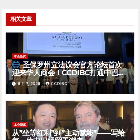
导
航
相关文章
本会新闻
圣保罗州立法议会官方论坛首次
迎来华人商会！CCDIBC打通中巴政
企对话「高速通道」
8 月 7, 2026
CCDIBC
本会新闻
从”坐等红利”到”主动赋能”——写给