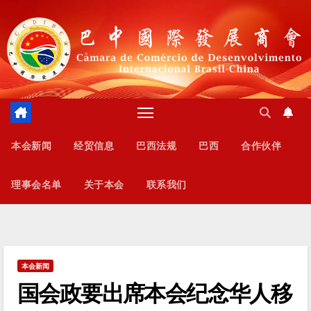
跳
至
内
容
本会新闻
经贸信息
巴西法规
巴西
合作伙伴
理事会名单
关于本会
联系我们
本会新闻
国会政要出席本会纪念华人移