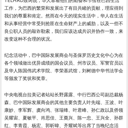
TELHAD致词说，华人靠着他们的勤奋和节俭在巴西生活
工作，为巴西的繁荣和发展出了有目共睹的贡献，理应得到
我们的尊重和肯定。然而在今天的现实生活中，华人在生活
和从事经营中常受到抢匪在生命财产上的威肋，以及一些不
良公职人员的敲诈勒索，我们应该达成共识并协作一致，来
改变这种不合理的状况。
纪念活动中，巴中国际发展商会与圣保罗历史文化中心为在
各个领域做出优异成绩的国会议员、州市议员、军警官员以
及华人陈国伟武术学院、李荣基武馆，刘树德中华书法学会
等颁发了奖状和奖章。
中央电视台拉美记者站站长野露露、中行巴西公司副总裁杨
森、巴中国际发展商会的其他主要负责人叶先端、王波、叶
康妙、李军辉、虞向鸿、张瑞锋、叶君峰、孙仁政以及侨领
吴耀宙、夏敏平、肖思佳、王奠兴、陈一忠、王兴全、孙群
红、李青霞、杨宏、郭昕暐、齐耀斌等出席了当晚纪念活