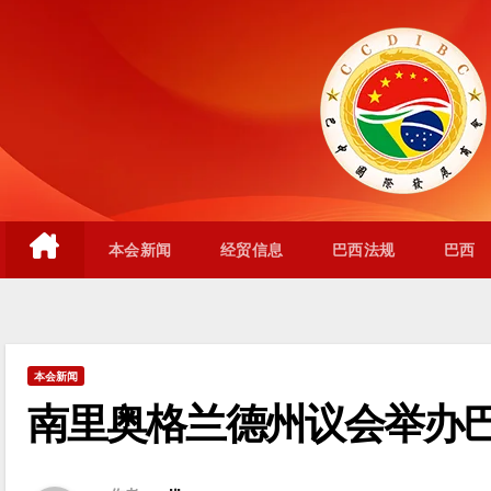
跳
至
内
容
本会新闻
经贸信息
巴西法规
巴西
本会新闻
南里奥格兰德州议会举办