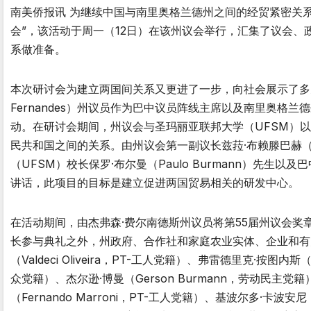
南美侨报讯 为继续中国与南里奥格兰德州之间的经贸紧密关
会”，该活动于周一（12日）在该州议会举行，汇集了议会
系做准备。
本次研讨会为建立两国间关系又更进了一步，向社会展示了多元化
Fernandes）州议员作为巴中议员阵线主席以及南里奥格兰德州的
动。在研讨会期间，州议会与圣玛丽亚联邦大学（UFSM）
民共和国之间的关系。由州议会第一副议长兹菈·布赖滕巴赫（Zilá
（UFSM）校长保罗·布尔曼（Paulo Burmann）先生
讲话，此项目的目标是建立促进两国贸易相关的研发中心。
在活动期间，由杰弗森·费尔南德斯州议员将第55届州议会
长参与典礼之外，州政府、合作社和家庭农业实体、企业和有
（Valdeci Oliveira，PT-工人党籍）、弗雷德里克·按图内斯（F
众党籍）、杰尔逊·博曼（Gerson Burmann，劳动民主党籍
（Fernando Marroni，PT-工人党籍）、基波尔多·卡波安尼