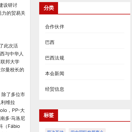
建设研讨
分类
活力的贸易关
合作伙伴
巴西
席了此次活
巴西与中华人
巴西法规
亚联邦大学
据布尔曼校长的
本会新闻
经贸信息
。除了多位市
奥利维拉
olo，PP-大
标签
尔南多·马洛尼
（Fábio