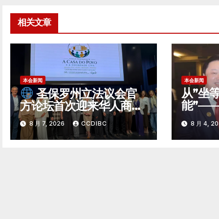
导
航
相关文章
本会新闻
本会新闻
从”坐
圣保罗州立法议会官
能”—
方论坛首次迎来华人商
经贸弄
会！CCDIBC打通中巴政
8 月 7, 2026
CCDIBC
8 月 4, 2
企对话「高速通道」