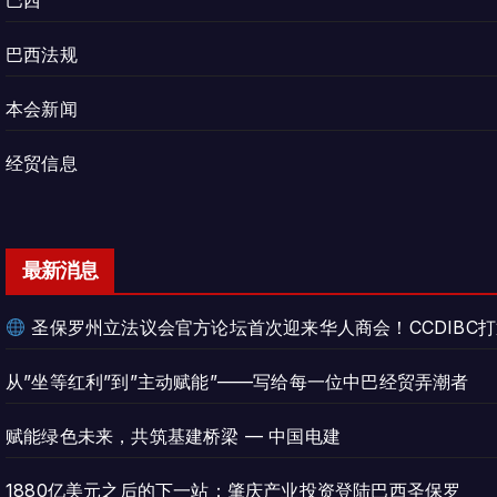
巴西
巴西法规
本会新闻
经贸信息
最新消息
圣保罗州立法议会官方论坛首次迎来华人商会！CCDIBC
从”坐等红利”到”主动赋能”——写给每一位中巴经贸弄潮者
赋能绿色未来，共筑基建桥梁 — 中国电建
1880亿美元之后的下一站：肇庆产业投资登陆巴西圣保罗