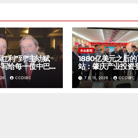
本会新闻
等红利”到”主动赋
1880亿美元之后
—写给每一位中巴
站：肇庆产业投资
潮者
西圣保罗
026
CCDIBC
7 月 15, 2026
CCDIBC