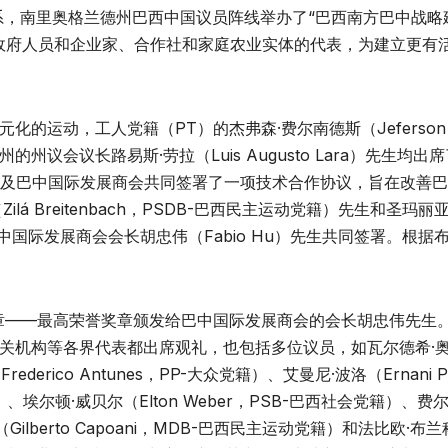
系，南里奥格兰德州巴西中国议员阵线举办了“巴西南方巴中战略
、政府人员和企业家、合作社和家庭农业实体的代表，为建立更有
的运动，工人党籍（PT）的杰弗森·费尔南德斯（Jeferson
州议会议长路易斯·劳拉（Luis Augusto Lara）先生均出
以及巴中国际发展商会共同签署了一项技术合作协议，旨在改善
 Breitenbach，PSDB-巴西民主运动党籍）先生和圣玛丽
以及巴中国际发展商会会长胡忠伟（Fabio Hu）先生共同签署。根
奖章——最高荣誉奖章颁发给巴中国际发展商会的会长胡忠伟先生
关机构等各界代表都出席观礼，也包括多位议员，如瓦尔德希·
rederico Antunes，PP-大众党籍）、艾曼尼·波洛（Ernani P
）、埃尔顿·威贝尔（Elton Weber，PSB-巴西社会党籍）、费
（Gilberto Capoani，MDB-巴西民主运动党籍）和法比欧·布兰科