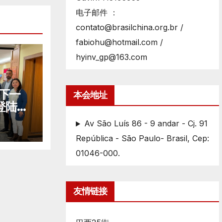
电子邮件 ：
contato@brasilchina.org.br /
fabiohu@hotmail.com /
hyinv_gp@163.com
的下一
本会地址
登陆巴
Av São Luís 86 - 9 andar - Cj. 91
República - São Paulo- Brasil, Cep:
01046-000.
友情链接