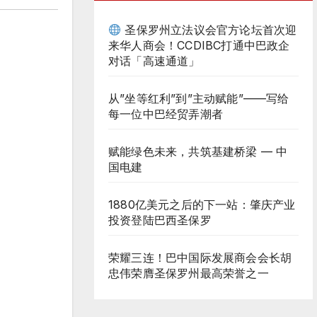
圣保罗州立法议会官方论坛首次迎
来华人商会！CCDIBC打通中巴政企
对话「高速通道」
从”坐等红利”到”主动赋能”——写给
每一位中巴经贸弄潮者
赋能绿色未来，共筑基建桥梁 — 中
国电建
1880亿美元之后的下一站：肇庆产业
投资登陆巴西圣保罗
荣耀三连！巴中国际发展商会会长胡
忠伟荣膺圣保罗州最高荣誉之一