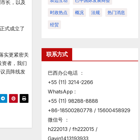
双边互动
巴中国际发展商会
副市长，以及
时政热点
概况
法规
热门消息
经贸
正式成立了
联系方式
落实更紧密关
投资者，我们
巴中议员阵线发
巴西办公电话 ：
+55 (11) 3214-2266
WhatsApp :
+55 (11) 98288-8888
+86-18500280778 / 15600458929
微信号 ：
h222013 / fh222015 /
Gavin1413193933