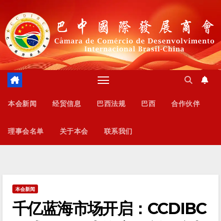
跳
至
内
容
本会新闻
经贸信息
巴西法规
巴西
合作伙伴
理事会名单
关于本会
联系我们
本会新闻
千亿蓝海市场开启：CCDIBC