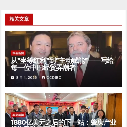
导
航
相关文章
本会新闻
从”坐等红利”到”主动赋能”——写给
每一位中巴经贸弄潮者
8 月 4, 2026
CCDIBC
本会新闻
1880亿美元之后的下一站：肇庆产业