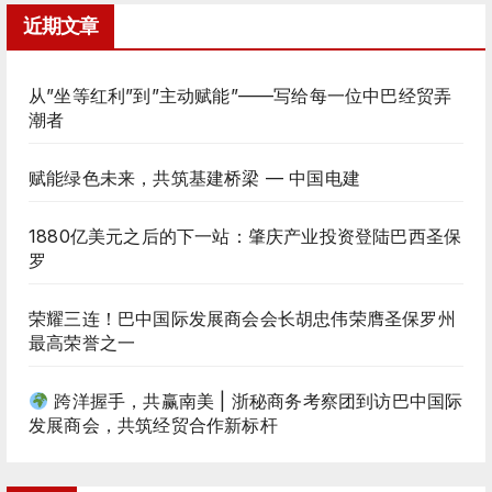
近期文章
从”坐等红利”到”主动赋能”——写给每一位中巴经贸弄
潮者
赋能绿色未来，共筑基建桥梁 — 中国电建
1880亿美元之后的下一站：肇庆产业投资登陆巴西圣保
罗
荣耀三连！巴中国际发展商会会长胡忠伟荣膺圣保罗州
最高荣誉之一
跨洋握手，共赢南美 | 浙秘商务考察团到访巴中国际
发展商会，共筑经贸合作新标杆