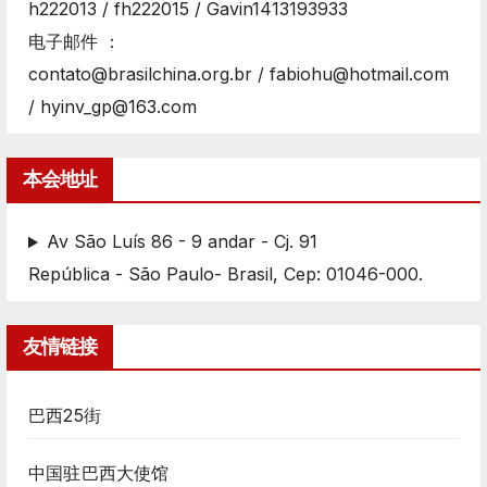
h222013 / fh222015 / Gavin1413193933
电子邮件 ：
contato@brasilchina.org.br / fabiohu@hotmail.com
/ hyinv_gp@163.com
本会地址
Av São Luís 86 - 9 andar - Cj. 91
República - São Paulo- Brasil, Cep: 01046-000.
友情链接
巴西25街
中国驻巴西大使馆