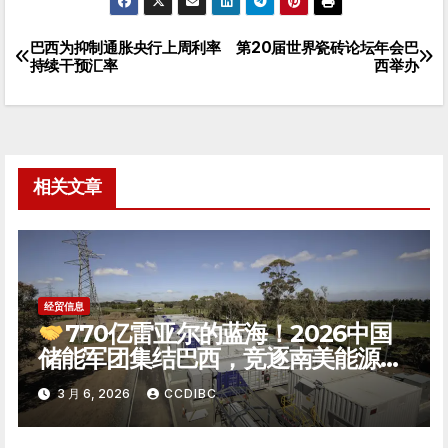
巴西为抑制通胀央行上周利率
第20届世界瓷砖论坛年会巴
文
持续干预汇率
西举办
章
导
航
相关文章
经贸信息
770亿雷亚尔的蓝海！2026中国
储能军团集结巴西，竞逐南美能源转
型新极点
3 月 6, 2026
CCDIBC