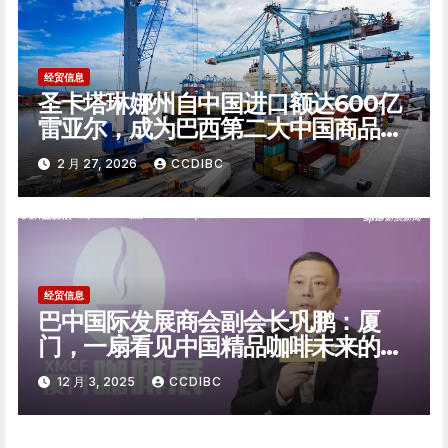
经贸信息
圣卡塔琳娜州自中国进口额达600亿
雷亚尔，成为巴西第二大中国商品进
口州
2 月 27, 2026
CCDIBC
经贸信息
巴中国际发展商会副会长巩鹏：厦
门，一扇看见中国精品咖啡未来的窗
口
12 月 3, 2025
CCDIBC