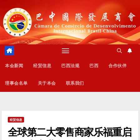
跳
至
内
容
本会新闻
经贸信息
巴西法规
巴西
合作伙伴
理事会名单
关于本会
联系我们
经贸信息
全球第二大零售商家乐福重启