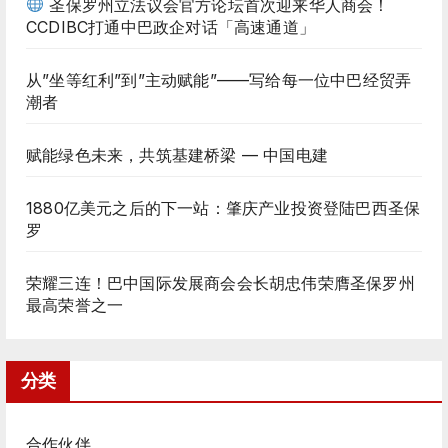
圣保罗州立法议会官方论坛首次迎来华人商会！
CCDIBC打通中巴政企对话「高速通道」
从”坐等红利”到”主动赋能”——写给每一位中巴经贸弄
潮者
赋能绿色未来，共筑基建桥梁 — 中国电建
1880亿美元之后的下一站：肇庆产业投资登陆巴西圣保
罗
荣耀三连！巴中国际发展商会会长胡忠伟荣膺圣保罗州
最高荣誉之一
分类
合作伙伴