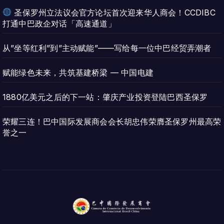
圣保罗州立法议会官方论坛首次迎来华人商会！CCDIBC
打通中巴政企对话「高速通道」
从”坐等红利”到”主动赋能”——写给每一位中巴经贸弄潮者
赋能绿色未来，共筑基建桥梁 — 中国电建
1880亿美元之后的下一站：肇庆产业投资登陆巴西圣保罗
荣耀三连！巴中国际发展商会会长胡忠伟荣膺圣保罗州最高荣
誉之一