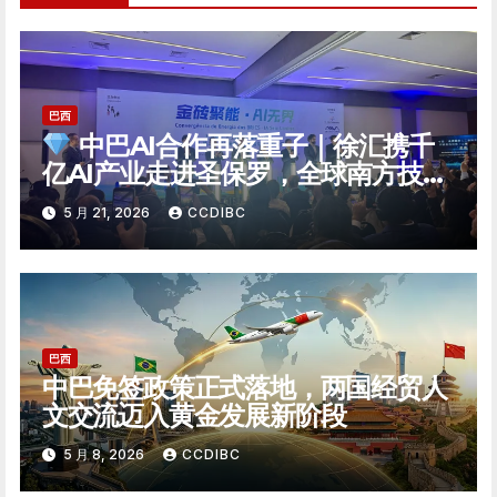
巴西
中巴AI合作再落重子｜徐汇携千
亿AI产业走进圣保罗，全球南方技术
自主迎来新支点
5 月 21, 2026
CCDIBC
巴西
中巴免签政策正式落地，两国经贸人
文交流迈入黄金发展新阶段
5 月 8, 2026
CCDIBC