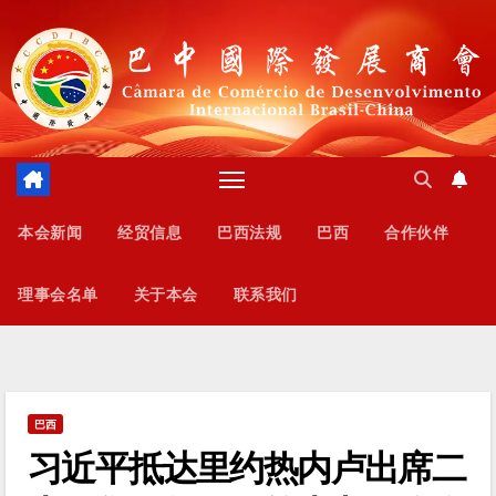
跳
至
内
容
本会新闻
经贸信息
巴西法规
巴西
合作伙伴
理事会名单
关于本会
联系我们
巴西
习近平抵达里约热内卢出席二