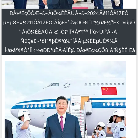
ÐÂ»ªÉçÕÕÆ¬£¬ÀïÔ¼ÈÈÄÚÂ¬£¬2024Äê11ÔÂ17ÈÕ
µ±µØÊ±¼ä11ÔÂ17ÈÕÏÂÎç£¬¹ú¼ÒÖ÷Ï¯Ï°½üÆ½³Ë×¨»úµÖ
´ïÀïÔ¼ÈÈÄÚÂ¬£¬Ó¦°ÍÎ÷Áª°î¹²ºÍ¹ú×ÜÍ³Â¬À­
ÑûÇë£¬³öÏ¯¶þÊ®¹ú¼¯ÍÅÁìµ¼ÈËµÚÊ®¾Å
´Î·å»á²¢¶Ô°ÍÎ÷½øÐÐ¹úÊÂ·ÃÎÊ¡£ ÐÂ»ªÉç¼ÇÕß ÀîÑ§ÈÊ Éã