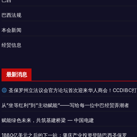
巴西
巴西法规
本会新闻
经贸信息
最新消息
圣保罗州立法议会官方论坛首次迎来华人商会！CCDIBC
从”坐等红利”到”主动赋能”——写给每一位中巴经贸弄潮者
赋能绿色未来，共筑基建桥梁 — 中国电建
1880亿美元之后的下一站：肇庆产业投资登陆巴西圣保罗