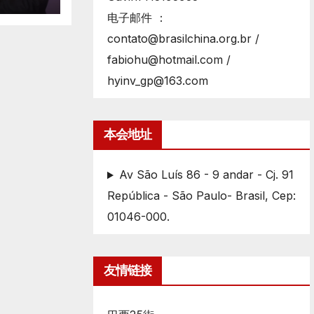
电子邮件 ：
contato@brasilchina.org.br /
fabiohu@hotmail.com /
hyinv_gp@163.com
本会地址
Av São Luís 86 - 9 andar - Cj. 91
República - São Paulo- Brasil, Cep:
01046-000.
友情链接