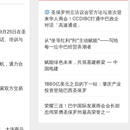
圣保罗州立法议会官方论坛首次迎
来华人商会！CCDIBC打通中巴政企
对话「高速通道」
9月25日在圣
话、培训与
从”坐等红利”到”主动赋能”——写给
每一位中巴经贸弄潮者
赋能绿色未来，共筑基建桥梁 — 中
机，通力合
国电建
1880亿美元之后的下一站：肇庆产业
探索双方交易
投资登陆巴西圣保罗
荣耀三连！巴中国际发展商会会长胡
忠伟荣膺圣保罗州最高荣誉之一
所、大连商品