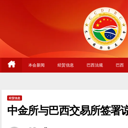
跳
至
内
容
本会新闻
经贸信息
巴西法规
巴西
经贸信息
中金所与巴西交易所签署