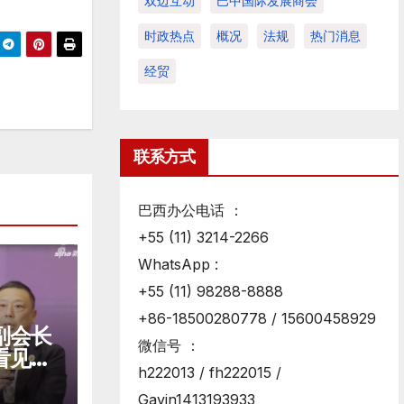
双边互动
巴中国际发展商会
时政热点
概况
法规
热门消息
经贸
联系方式
巴西办公电话 ：
+55 (11) 3214-2266
WhatsApp :
+55 (11) 98288-8888
+86-18500280778 / 15600458929
副会长
微信号 ：
看见中
h222013 / fh222015 /
窗口
Gavin1413193933