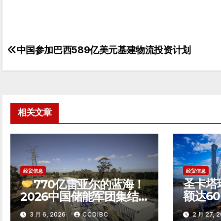
中国参加巴西589亿美元基建物流投资计划
文
章
导
航
相关文章
经贸信息
经贸信息
圣卡塔
770亿雷亚尔的蓝海！
额达6
2026中国储能军团集结
巴西第
巴西，竞逐南美能源转型
3 月 6, 2026
CCDIBC
2 月 27, 
州