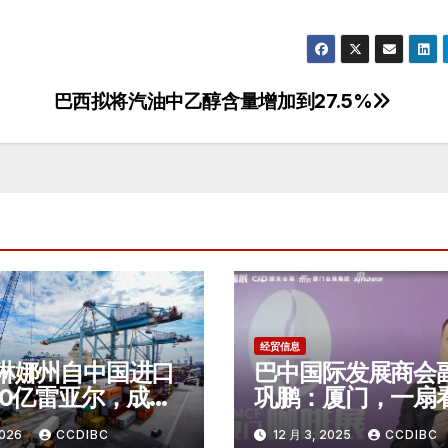
巴西拟将汽油中乙醇含量增加到27.5%
经贸信息
琳娜州自中国进口
巴中国际发展商会
00亿雷亚尔，成为
巩鹏：厦门，一扇
二大中国商品进口
国精品咖啡未来的
2026
CCDIBC
12 月 3, 2025
CCDIBC